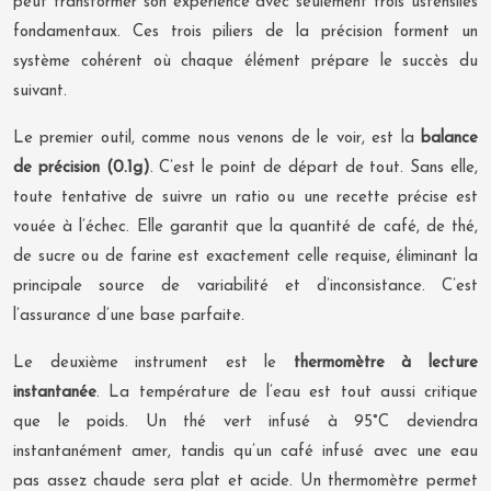
peut transformer son expérience avec seulement trois ustensiles
fondamentaux. Ces trois piliers de la précision forment un
système cohérent où chaque élément prépare le succès du
suivant.
Le premier outil, comme nous venons de le voir, est la
balance
de précision (0.1g)
. C’est le point de départ de tout. Sans elle,
toute tentative de suivre un ratio ou une recette précise est
vouée à l’échec. Elle garantit que la quantité de café, de thé,
de sucre ou de farine est exactement celle requise, éliminant la
principale source de variabilité et d’inconsistance. C’est
l’assurance d’une base parfaite.
Le deuxième instrument est le
thermomètre à lecture
instantanée
. La température de l’eau est tout aussi critique
que le poids. Un thé vert infusé à 95°C deviendra
instantanément amer, tandis qu’un café infusé avec une eau
pas assez chaude sera plat et acide. Un thermomètre permet