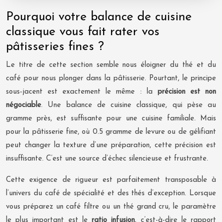
Pourquoi votre balance de cuisine
classique vous fait rater vos
pâtisseries fines ?
Le titre de cette section semble nous éloigner du thé et du
café pour nous plonger dans la pâtisserie. Pourtant, le principe
sous-jacent est exactement le même : la
précision est non
négociable
. Une balance de cuisine classique, qui pèse au
gramme près, est suffisante pour une cuisine familiale. Mais
pour la pâtisserie fine, où 0.5 gramme de levure ou de gélifiant
peut changer la texture d’une préparation, cette précision est
insuffisante. C’est une source d’échec silencieuse et frustrante.
Cette exigence de rigueur est parfaitement transposable à
l’univers du café de spécialité et des thés d’exception. Lorsque
vous préparez un café filtre ou un thé grand cru, le paramètre
le plus important est le
ratio infusion
, c’est-à-dire le rapport