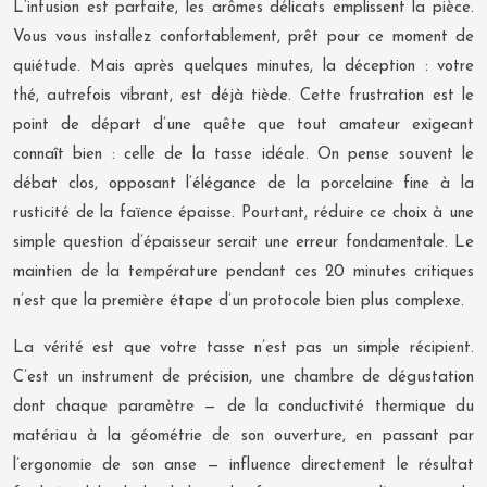
L’infusion est parfaite, les arômes délicats emplissent la pièce.
Vous vous installez confortablement, prêt pour ce moment de
quiétude. Mais après quelques minutes, la déception : votre
thé, autrefois vibrant, est déjà tiède. Cette frustration est le
point de départ d’une quête que tout amateur exigeant
connaît bien : celle de la tasse idéale. On pense souvent le
débat clos, opposant l’élégance de la porcelaine fine à la
rusticité de la faïence épaisse. Pourtant, réduire ce choix à une
simple question d’épaisseur serait une erreur fondamentale. Le
maintien de la température pendant ces 20 minutes critiques
n’est que la première étape d’un protocole bien plus complexe.
La vérité est que votre tasse n’est pas un simple récipient.
C’est un instrument de précision, une chambre de dégustation
dont chaque paramètre — de la conductivité thermique du
matériau à la géométrie de son ouverture, en passant par
l’ergonomie de son anse — influence directement le résultat