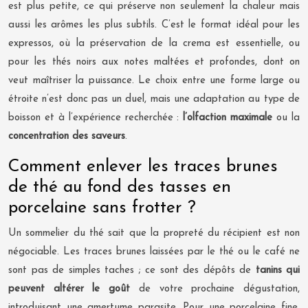
est plus petite, ce qui préserve non seulement la chaleur mais
aussi les arômes les plus subtils. C’est le format idéal pour les
expressos, où la préservation de la crema est essentielle, ou
pour les thés noirs aux notes maltées et profondes, dont on
veut maîtriser la puissance. Le choix entre une forme large ou
étroite n’est donc pas un duel, mais une adaptation au type de
boisson et à l’expérience recherchée :
l’olfaction maximale
ou la
concentration des saveurs
.
Comment enlever les traces brunes
de thé au fond des tasses en
porcelaine sans frotter ?
Un sommelier du thé sait que la propreté du récipient est non
négociable. Les traces brunes laissées par le thé ou le café ne
sont pas de simples taches ; ce sont des dépôts de
tanins qui
peuvent altérer le goût
de votre prochaine dégustation,
introduisant une amertume parasite. Pour une porcelaine fine,