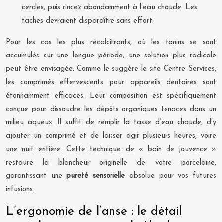
cercles, puis rincez abondamment à l’eau chaude. Les
taches devraient disparaître sans effort.
Pour les cas les plus récalcitrants, où les tanins se sont
accumulés sur une longue période, une solution plus radicale
peut être envisagée. Comme le suggère le site Centre Services,
les comprimés effervescents pour appareils dentaires sont
étonnamment efficaces. Leur composition est spécifiquement
conçue pour dissoudre les dépôts organiques tenaces dans un
milieu aqueux. Il suffit de remplir la tasse d’eau chaude, d’y
ajouter un comprimé et de laisser agir plusieurs heures, voire
une nuit entière. Cette technique de « bain de jouvence »
restaure la blancheur originelle de votre porcelaine,
garantissant une
pureté sensorielle
absolue pour vos futures
infusions.
L’ergonomie de l’anse : le détail