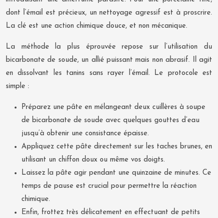
dont l’émail est précieux, un nettoyage agressif est à proscrire.
La clé est une action chimique douce, et non mécanique.
La méthode la plus éprouvée repose sur l’utilisation du
bicarbonate de soude, un allié puissant mais non abrasif. Il agit
en dissolvant les tanins sans rayer l’émail. Le protocole est
simple :
Préparez une pâte en mélangeant deux cuillères à soupe
de bicarbonate de soude avec quelques gouttes d’eau
jusqu’à obtenir une consistance épaisse.
Appliquez cette pâte directement sur les taches brunes, en
utilisant un chiffon doux ou même vos doigts.
Laissez la pâte agir pendant une quinzaine de minutes. Ce
temps de pause est crucial pour permettre la réaction
chimique.
Enfin, frottez très délicatement en effectuant de petits