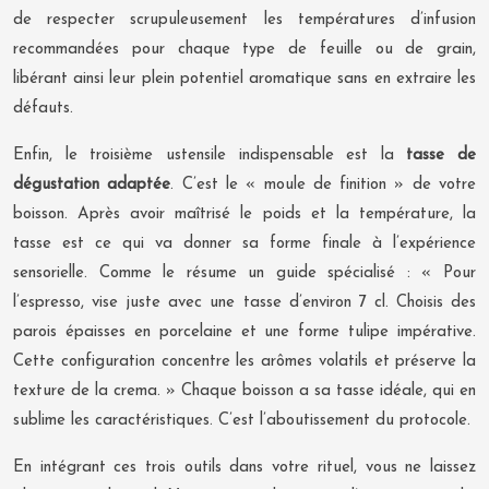
de respecter scrupuleusement les températures d’infusion
recommandées pour chaque type de feuille ou de grain,
libérant ainsi leur plein potentiel aromatique sans en extraire les
défauts.
Enfin, le troisième ustensile indispensable est la
tasse de
dégustation adaptée
. C’est le « moule de finition » de votre
boisson. Après avoir maîtrisé le poids et la température, la
tasse est ce qui va donner sa forme finale à l’expérience
sensorielle. Comme le résume un guide spécialisé : « Pour
l’espresso, vise juste avec une tasse d’environ 7 cl. Choisis des
parois épaisses en porcelaine et une forme tulipe impérative.
Cette configuration concentre les arômes volatils et préserve la
texture de la crema. » Chaque boisson a sa tasse idéale, qui en
sublime les caractéristiques. C’est l’aboutissement du protocole.
En intégrant ces trois outils dans votre rituel, vous ne laissez