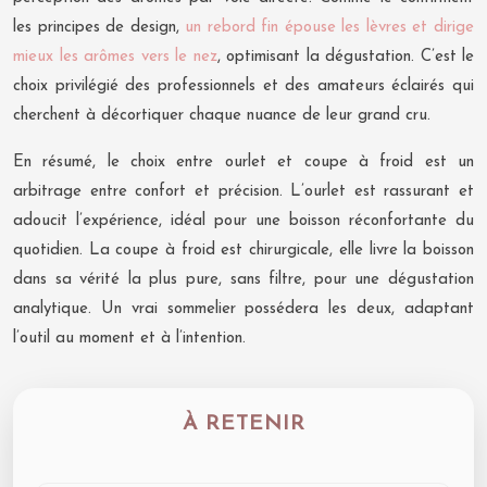
les principes de design,
un rebord fin épouse les lèvres et dirige
mieux les arômes vers le nez
, optimisant la dégustation. C’est le
choix privilégié des professionnels et des amateurs éclairés qui
cherchent à décortiquer chaque nuance de leur grand cru.
En résumé, le choix entre ourlet et coupe à froid est un
arbitrage entre confort et précision. L’ourlet est rassurant et
adoucit l’expérience, idéal pour une boisson réconfortante du
quotidien. La coupe à froid est chirurgicale, elle livre la boisson
dans sa vérité la plus pure, sans filtre, pour une dégustation
analytique. Un vrai sommelier possédera les deux, adaptant
l’outil au moment et à l’intention.
À RETENIR