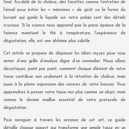
final. Au-delà de la chaleur, des facettes comme l’entretien de
l’émail pour éviter les « mémoires » de goût ou la forme du
buvant qui guide le liquide sur votre palais sont des détails
cruciaux. Si la science nous apprend que la paroi épaisse de la
faïence maintient le thé à température, l’expérience de
dégustation, elle, est une alchimie plus subtile.
Cet article se propose de dépasser les idées reçues pour vous
armer d’une grille d’analyse digne d’un sommelier. Nous allons
décortiquer, point par point, comment chaque élément de votre
tasse contribue non seulement à la rétention de chaleur, mais
aussi à la pleine expression des saveurs de votre boisson. Vous
apprendrez à penser votre tasse non plus comme un objet, mais
comme le dernier maillon essentiel de votre protocole de
dégustation.
Pour naviguer à travers les arcanes de cet art, ce guide
détaille chaque aspect qui transforme une simple tasse en un