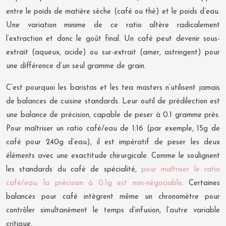
entre le poids de matière sèche (café ou thé) et le poids d’eau.
Une variation minime de ce ratio altère radicalement
l’extraction et donc le goût final. Un café peut devenir sous-
extrait (aqueux, acide) ou sur-extrait (amer, astringent) pour
une différence d’un seul gramme de grain.
C’est pourquoi les baristas et les tea masters n’utilisent jamais
de balances de cuisine standards. Leur outil de prédilection est
une balance de précision, capable de peser à 0.1 gramme près.
Pour maîtriser un ratio café/eau de 1:16 (par exemple, 15g de
café pour 240g d’eau), il est impératif de peser les deux
éléments avec une exactitude chirurgicale. Comme le soulignent
les standards du café de spécialité,
pour maîtriser le ratio
café/eau, la précision à 0.1g est non-négociable
. Certaines
balances pour café intègrent même un chronomètre pour
contrôler simultanément le temps d’infusion, l’autre variable
critique.