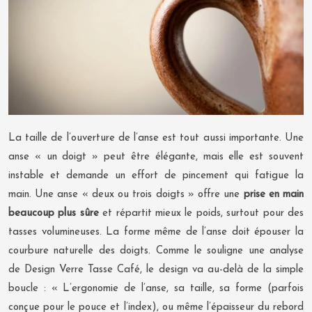
La taille de l’ouverture de l’anse est tout aussi importante. Une
anse « un doigt » peut être élégante, mais elle est souvent
instable et demande un effort de pincement qui fatigue la
main. Une anse « deux ou trois doigts » offre une
prise en main
beaucoup plus sûre
et répartit mieux le poids, surtout pour des
tasses volumineuses. La forme même de l’anse doit épouser la
courbure naturelle des doigts. Comme le souligne une analyse
de Design Verre Tasse Café, le design va au-delà de la simple
boucle : « L’ergonomie de l’anse, sa taille, sa forme (parfois
conçue pour le pouce et l’index), ou même l’épaisseur du rebord