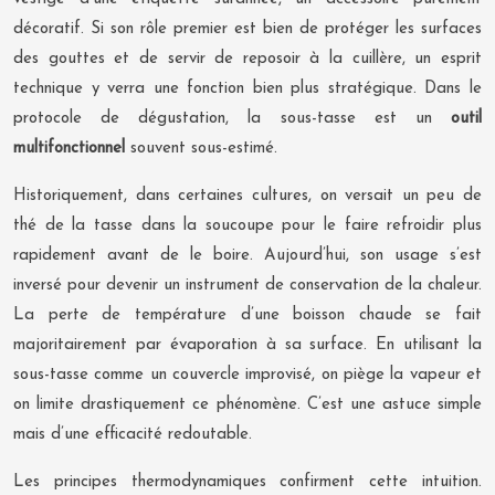
décoratif. Si son rôle premier est bien de protéger les surfaces
des gouttes et de servir de reposoir à la cuillère, un esprit
technique y verra une fonction bien plus stratégique. Dans le
protocole de dégustation, la sous-tasse est un
outil
multifonctionnel
souvent sous-estimé.
Historiquement, dans certaines cultures, on versait un peu de
thé de la tasse dans la soucoupe pour le faire refroidir plus
rapidement avant de le boire. Aujourd’hui, son usage s’est
inversé pour devenir un instrument de conservation de la chaleur.
La perte de température d’une boisson chaude se fait
majoritairement par évaporation à sa surface. En utilisant la
sous-tasse comme un couvercle improvisé, on piège la vapeur et
on limite drastiquement ce phénomène. C’est une astuce simple
mais d’une efficacité redoutable.
Les principes thermodynamiques confirment cette intuition.