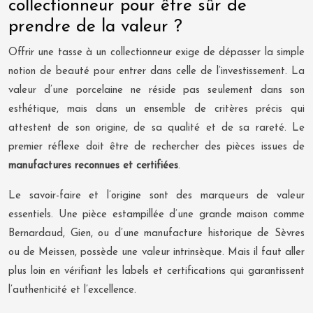
collectionneur pour être sûr de
prendre de la valeur ?
Offrir une tasse à un collectionneur exige de dépasser la simple
notion de beauté pour entrer dans celle de l’investissement. La
valeur d’une porcelaine ne réside pas seulement dans son
esthétique, mais dans un ensemble de critères précis qui
attestent de son origine, de sa qualité et de sa rareté. Le
premier réflexe doit être de rechercher des pièces issues de
manufactures reconnues et certifiées
.
Le savoir-faire et l’origine sont des marqueurs de valeur
essentiels. Une pièce estampillée d’une grande maison comme
Bernardaud, Gien, ou d’une manufacture historique de Sèvres
ou de Meissen, possède une valeur intrinsèque. Mais il faut aller
plus loin en vérifiant les labels et certifications qui garantissent
l’authenticité et l’excellence.