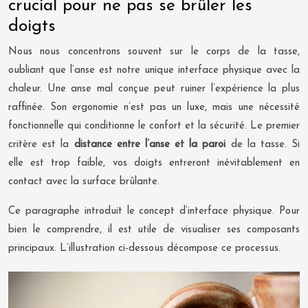
crucial pour ne pas se brûler les
doigts
Nous nous concentrons souvent sur le corps de la tasse,
oubliant que l’anse est notre unique interface physique avec la
chaleur. Une anse mal conçue peut ruiner l’expérience la plus
raffinée. Son ergonomie n’est pas un luxe, mais une nécessité
fonctionnelle qui conditionne le confort et la sécurité. Le premier
critère est la
distance entre l’anse et la paroi
de la tasse. Si
elle est trop faible, vos doigts entreront inévitablement en
contact avec la surface brûlante.
Ce paragraphe introduit le concept d’interface physique. Pour
bien le comprendre, il est utile de visualiser ses composants
principaux. L’illustration ci-dessous décompose ce processus.