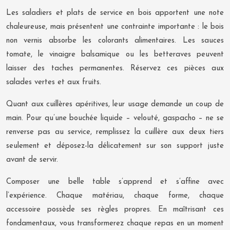
Les saladiers et plats de service en bois apportent une note
chaleureuse, mais présentent une contrainte importante : le bois
non vernis absorbe les colorants alimentaires. Les sauces
tomate, le vinaigre balsamique ou les betteraves peuvent
laisser des taches permanentes. Réservez ces pièces aux
salades vertes et aux fruits.
Quant aux cuillères apéritives, leur usage demande un coup de
main. Pour qu’une bouchée liquide – velouté, gaspacho – ne se
renverse pas au service, remplissez la cuillère aux deux tiers
seulement et déposez-la délicatement sur son support juste
avant de servir.
Composer une belle table s’apprend et s’affine avec
l’expérience. Chaque matériau, chaque forme, chaque
accessoire possède ses règles propres. En maîtrisant ces
fondamentaux, vous transformerez chaque repas en un moment