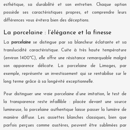
esthétique, sa durabilité et son entretien. Chaque option
possède ses caractéristiques propres, et comprendre leurs
différences vous évitera bien des déceptions.
La porcelaine : l’élégance et la finesse
La
porcelaine
se distingue par sa blancheur éclatante et sa
translucidité caractéristique. Cuite à très haute température
(environ 1400°C), elle offre une résistance remarquable malgré
son apparence délicate. La porcelaine de Limoges, par
exemple, représente un investissement qui se rentabilise sur le
long terme grâce à sa longévité exceptionnelle.
Pour distinguer une vraie porcelaine d’une imitation, le test de
la transparence reste infaillible : placée devant une source
lumineuse, la porcelaine authentique laisse passer la lumière de
manière diffuse. Les assiettes blanches classiques, bien que
parfois perçues comme austères, peuvent être sublimées par