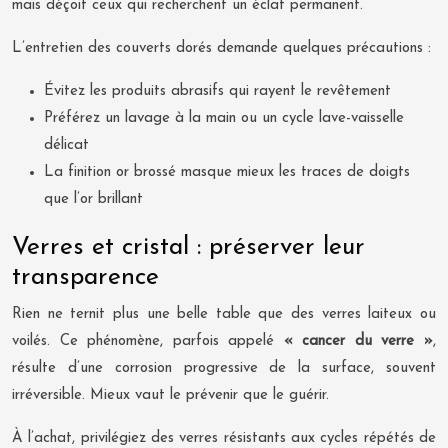
mais déçoit ceux qui recherchent un éclat permanent.
L’entretien des couverts dorés demande quelques précautions :
Évitez les produits abrasifs qui rayent le revêtement
Préférez un lavage à la main ou un cycle lave-vaisselle
délicat
La finition or brossé masque mieux les traces de doigts
que l’or brillant
Verres et cristal : préserver leur
transparence
Rien ne ternit plus une belle table que des verres laiteux ou
voilés. Ce phénomène, parfois appelé
« cancer du verre »
,
résulte d’une corrosion progressive de la surface, souvent
irréversible. Mieux vaut le prévenir que le guérir.
À l’achat, privilégiez des verres résistants aux cycles répétés de