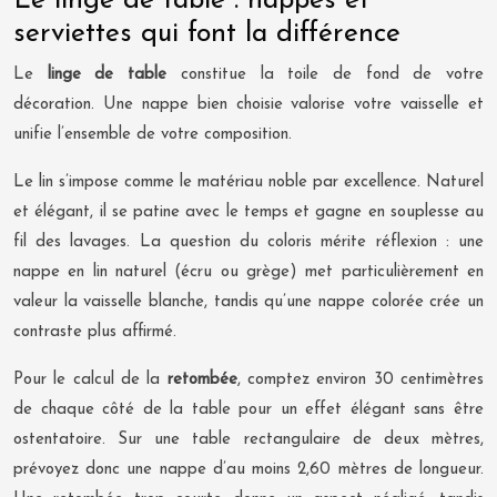
Le linge de table : nappes et
serviettes qui font la différence
Le
linge de table
constitue la toile de fond de votre
décoration. Une nappe bien choisie valorise votre vaisselle et
unifie l’ensemble de votre composition.
Le lin s’impose comme le matériau noble par excellence. Naturel
et élégant, il se patine avec le temps et gagne en souplesse au
fil des lavages. La question du coloris mérite réflexion : une
nappe en lin naturel (écru ou grège) met particulièrement en
valeur la vaisselle blanche, tandis qu’une nappe colorée crée un
contraste plus affirmé.
Pour le calcul de la
retombée
, comptez environ 30 centimètres
de chaque côté de la table pour un effet élégant sans être
ostentatoire. Sur une table rectangulaire de deux mètres,
prévoyez donc une nappe d’au moins 2,60 mètres de longueur.