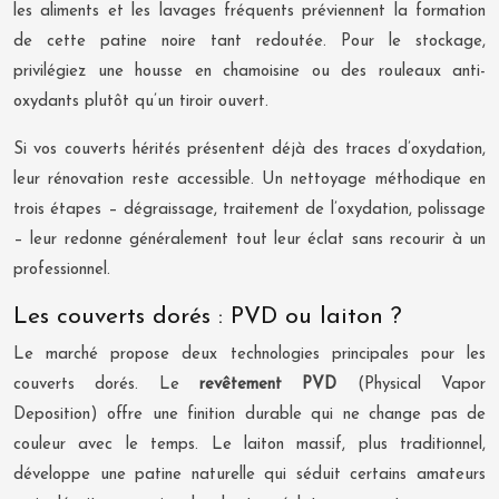
les aliments et les lavages fréquents préviennent la formation
de cette patine noire tant redoutée. Pour le stockage,
privilégiez une housse en chamoisine ou des rouleaux anti-
oxydants plutôt qu’un tiroir ouvert.
Si vos couverts hérités présentent déjà des traces d’oxydation,
leur rénovation reste accessible. Un nettoyage méthodique en
trois étapes – dégraissage, traitement de l’oxydation, polissage
– leur redonne généralement tout leur éclat sans recourir à un
professionnel.
Les couverts dorés : PVD ou laiton ?
Le marché propose deux technologies principales pour les
couverts dorés. Le
revêtement PVD
(Physical Vapor
Deposition) offre une finition durable qui ne change pas de
couleur avec le temps. Le laiton massif, plus traditionnel,
développe une patine naturelle qui séduit certains amateurs