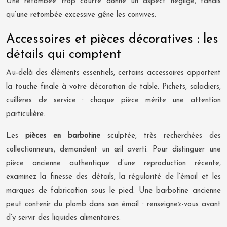
Une retombée trop courte donne un aspect négligé, tandis
qu’une retombée excessive gêne les convives.
Accessoires et pièces décoratives : les
détails qui comptent
Au-delà des éléments essentiels, certains accessoires apportent
la touche finale à votre décoration de table. Pichets, saladiers,
cuillères de service : chaque pièce mérite une attention
particulière.
Les
pièces en barbotine
sculptée, très recherchées des
collectionneurs, demandent un œil averti. Pour distinguer une
pièce ancienne authentique d’une reproduction récente,
examinez la finesse des détails, la régularité de l’émail et les
marques de fabrication sous le pied. Une barbotine ancienne
peut contenir du plomb dans son émail : renseignez-vous avant
d’y servir des liquides alimentaires.