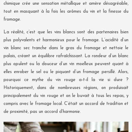
chimique crée une sensation métallique et amère désagréable,
tout en masquant à la fois les arômes du vin et la finesse du
fromage.
La réalité, c’est que les vins blancs sont des partenaires bien
plus polyvalents et harmonieux pour le fromage. L’acidité d’un
vin blanc sec tranche dans le gras du fromage et nettoie le
palais, créant un équilibre rafraîchissant. La rondeur d’un blanc
plus opulent ou la douceur d’un vin moelleux peuvent quant à
elles enrober le sel ou le piquant d’un fromage persillé. Alors,
pourquoi ce mythe du vin rouge a-t-il la vie si dure ?
Historiquement, dans de nombreuses régions, on produisait
principalement du vin rouge et on le buvait à tous les repas, y
compris avec le fromage local. C’était un accord de tradition et
de proximité, pas un accord d’harmonie.