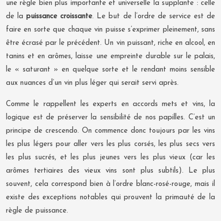
une règle bien plus importante et universelle la supplante : celle
de la
puissance croissante
. Le but de l’ordre de service est de
faire en sorte que chaque vin puisse s’exprimer pleinement, sans
être écrasé par le précédent. Un vin puissant, riche en alcool, en
tanins et en arômes, laisse une empreinte durable sur le palais,
le « saturant » en quelque sorte et le rendant moins sensible
aux nuances d’un vin plus léger qui serait servi après.
Comme le rappellent les experts en accords mets et vins, la
logique est de préserver la sensibilité de nos papilles. C’est un
principe de crescendo. On commence donc toujours par les vins
les plus légers pour aller vers les plus corsés, les plus secs vers
les plus sucrés, et les plus jeunes vers les plus vieux (car les
arômes tertiaires des vieux vins sont plus subtils). Le plus
souvent, cela correspond bien à l’ordre blanc-rosé-rouge, mais il
existe des exceptions notables qui prouvent la primauté de la
règle de puissance.