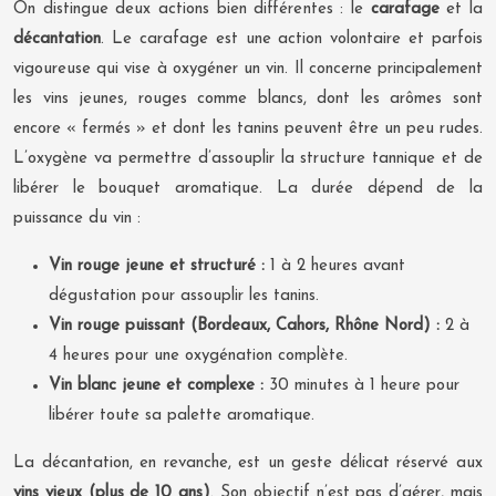
On distingue deux actions bien différentes : le
carafage
et la
décantation
. Le carafage est une action volontaire et parfois
vigoureuse qui vise à oxygéner un vin. Il concerne principalement
les vins jeunes, rouges comme blancs, dont les arômes sont
encore « fermés » et dont les tanins peuvent être un peu rudes.
L’oxygène va permettre d’assouplir la structure tannique et de
libérer le bouquet aromatique. La durée dépend de la
puissance du vin :
Vin rouge jeune et structuré :
1 à 2 heures avant
dégustation pour assouplir les tanins.
Vin rouge puissant (Bordeaux, Cahors, Rhône Nord) :
2 à
4 heures pour une oxygénation complète.
Vin blanc jeune et complexe :
30 minutes à 1 heure pour
libérer toute sa palette aromatique.
La décantation, en revanche, est un geste délicat réservé aux
vins vieux (plus de 10 ans)
. Son objectif n’est pas d’aérer, mais