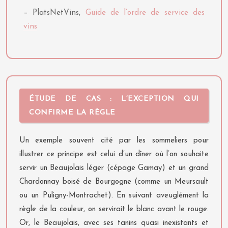
– PlatsNetVins,
Guide de l’ordre de service des
vins
ÉTUDE DE CAS : L’EXCEPTION QUI
CONFIRME LA RÈGLE
Un exemple souvent cité par les sommeliers pour
illustrer ce principe est celui d’un dîner où l’on souhaite
servir un Beaujolais léger (cépage Gamay) et un grand
Chardonnay boisé de Bourgogne (comme un Meursault
ou un Puligny-Montrachet). En suivant aveuglément la
règle de la couleur, on servirait le blanc avant le rouge.
Or, le Beaujolais, avec ses tanins quasi inexistants et