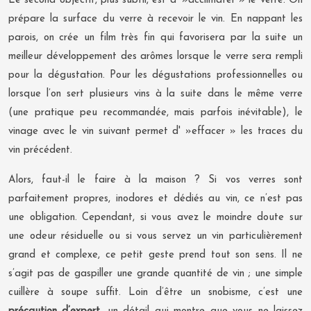
Le second objectif, plus subtil, est d' »acclimater » le verre. On
prépare la surface du verre à recevoir le vin. En nappant les
parois, on crée un film très fin qui favorisera par la suite un
meilleur développement des arômes lorsque le verre sera rempli
pour la dégustation. Pour les dégustations professionnelles ou
lorsque l’on sert plusieurs vins à la suite dans le même verre
(une pratique peu recommandée, mais parfois inévitable), le
vinage avec le vin suivant permet d' »effacer » les traces du
vin précédent.
Alors, faut-il le faire à la maison ? Si vos verres sont
parfaitement propres, inodores et dédiés au vin, ce n’est pas
une obligation. Cependant, si vous avez le moindre doute sur
une odeur résiduelle ou si vous servez un vin particulièrement
grand et complexe, ce petit geste prend tout son sens. Il ne
s’agit pas de gaspiller une grande quantité de vin ; une simple
cuillère à soupe suffit. Loin d’être un snobisme, c’est une