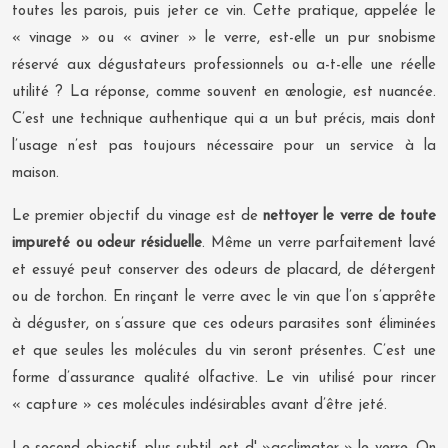
toutes les parois, puis jeter ce vin. Cette pratique, appelée le
« vinage » ou « aviner » le verre, est-elle un pur snobisme
réservé aux dégustateurs professionnels ou a-t-elle une réelle
utilité ? La réponse, comme souvent en œnologie, est nuancée.
C’est une technique authentique qui a un but précis, mais dont
l’usage n’est pas toujours nécessaire pour un service à la
maison.
Le premier objectif du vinage est de
nettoyer le verre de toute
impureté ou odeur résiduelle
. Même un verre parfaitement lavé
et essuyé peut conserver des odeurs de placard, de détergent
ou de torchon. En rinçant le verre avec le vin que l’on s’apprête
à déguster, on s’assure que ces odeurs parasites sont éliminées
et que seules les molécules du vin seront présentes. C’est une
forme d’assurance qualité olfactive. Le vin utilisé pour rincer
« capture » ces molécules indésirables avant d’être jeté.