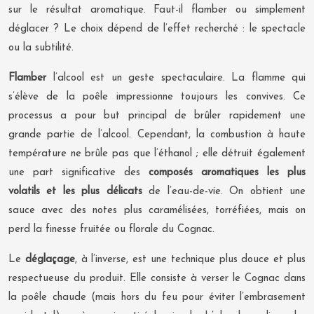
sur le résultat aromatique. Faut-il flamber ou simplement
déglacer ? Le choix dépend de l’effet recherché : le spectacle
ou la subtilité.
Flamber
l’alcool est un geste spectaculaire. La flamme qui
s’élève de la poêle impressionne toujours les convives. Ce
processus a pour but principal de brûler rapidement une
grande partie de l’alcool. Cependant, la combustion à haute
température ne brûle pas que l’éthanol ; elle détruit également
une part significative des
composés aromatiques les plus
volatils et les plus délicats
de l’eau-de-vie. On obtient une
sauce avec des notes plus caramélisées, torréfiées, mais on
perd la finesse fruitée ou florale du Cognac.
Le
déglaçage
, à l’inverse, est une technique plus douce et plus
respectueuse du produit. Elle consiste à verser le Cognac dans
la poêle chaude (mais hors du feu pour éviter l’embrasement