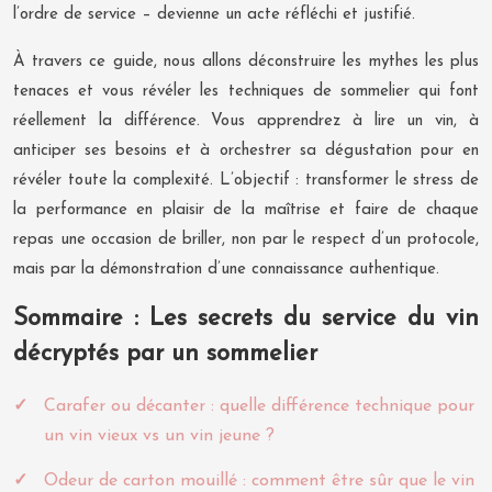
l’ordre de service – devienne un acte réfléchi et justifié.
À travers ce guide, nous allons déconstruire les mythes les plus
tenaces et vous révéler les techniques de sommelier qui font
réellement la différence. Vous apprendrez à lire un vin, à
anticiper ses besoins et à orchestrer sa dégustation pour en
révéler toute la complexité. L’objectif : transformer le stress de
la performance en plaisir de la maîtrise et faire de chaque
repas une occasion de briller, non par le respect d’un protocole,
mais par la démonstration d’une connaissance authentique.
Sommaire : Les secrets du service du vin
décryptés par un sommelier
Carafer ou décanter : quelle différence technique pour
un vin vieux vs un vin jeune ?
Odeur de carton mouillé : comment être sûr que le vin