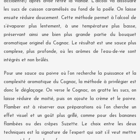
accidentel) après avoir retiré la viande. L’alcool va dissoudre
les sucs de cuisson caramélisés au fond de la poêle. On laisse
ensuite réduire doucement. Cette méthode permet à l’alcool de
s’évaporer plus lentement, à une température plus basse,
préservant ainsi une bien plus grande partie du bouquet
aromatique originel du Cognac. Le résultat est une sauce plus
complexe, plus profonde, où les arômes de l’eau-de-vie sont
intégrés et non brûlés.
Pour une sauce au poivre où l’on recherche la puissance et la
complexité aromatique du Cognac, la méthode à privilégier est
donc le déglaçage. On verse le Cognac, on gratte les sucs, on
laisse réduire de moitié, puis on ajoute la crème et le poivre.
Flamber est à réserver aux préparations où l’on cherche un
effet visuel et un goût plus grillé, comme pour des bananes
flambées ou des crêpes Suzette. Le choix entre les deux
techniques est la signature de l’expert qui sait s’il veut mettre