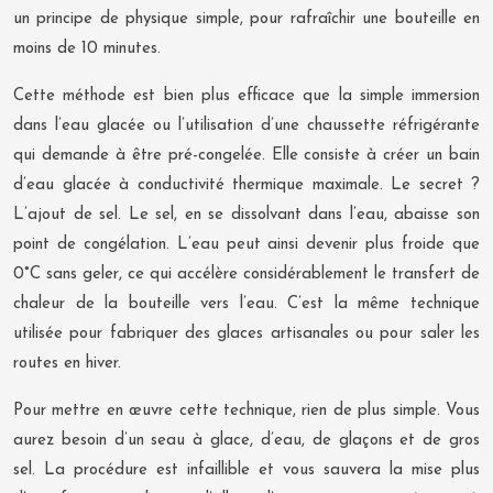
un principe de physique simple, pour rafraîchir une bouteille en
moins de 10 minutes.
Cette méthode est bien plus efficace que la simple immersion
dans l’eau glacée ou l’utilisation d’une chaussette réfrigérante
qui demande à être pré-congelée. Elle consiste à créer un bain
d’eau glacée à conductivité thermique maximale. Le secret ?
L’ajout de sel. Le sel, en se dissolvant dans l’eau, abaisse son
point de congélation. L’eau peut ainsi devenir plus froide que
0°C sans geler, ce qui accélère considérablement le transfert de
chaleur de la bouteille vers l’eau. C’est la même technique
utilisée pour fabriquer des glaces artisanales ou pour saler les
routes en hiver.
Pour mettre en œuvre cette technique, rien de plus simple. Vous
aurez besoin d’un seau à glace, d’eau, de glaçons et de gros
sel. La procédure est infaillible et vous sauvera la mise plus