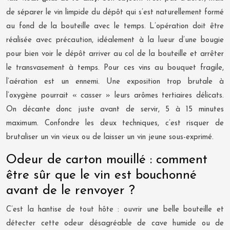
de séparer le vin limpide du dépôt qui s’est naturellement formé
au fond de la bouteille avec le temps. L’opération doit être
réalisée avec précaution, idéalement à la lueur d’une bougie
pour bien voir le dépôt arriver au col de la bouteille et arrêter
le transvasement à temps. Pour ces vins au bouquet fragile,
l’aération est un ennemi. Une exposition trop brutale à
l’oxygène pourrait « casser » leurs arômes tertiaires délicats.
On décante donc juste avant de servir, 5 à 15 minutes
maximum. Confondre les deux techniques, c’est risquer de
brutaliser un vin vieux ou de laisser un vin jeune sous-exprimé.
Odeur de carton mouillé : comment
être sûr que le vin est bouchonné
avant de le renvoyer ?
C’est la hantise de tout hôte : ouvrir une belle bouteille et
détecter cette odeur désagréable de cave humide ou de