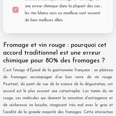
une erreur chimique dans la plupart des cas ;
les vins blancs secs ou moelleux sont souvent
de bien meilleurs alliés.
Fromage et vin rouge : pourquoi cet
accord traditionnel est une erreur
chimique pour 80% des fromages ?
C’est l’image d’Épinal de la gastronomie française : un plateau
de fromages accompagné d’un bon verre de vin rouge.
Pourtant, du point de vue de la science de la dégustation, cet
accord est le plus souvent une catastrophe. Les tanins du vin
rouge, ces molécules qui donnent la sensation d’astringence et
de sécheresse en bouche, réagissent très mal avec le gras et
l’acidité de la grande majorité des fromages. Cette interaction