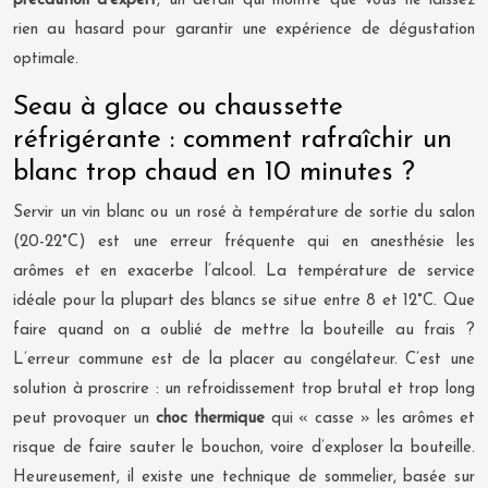
précaution d’expert
, un détail qui montre que vous ne laissez
rien au hasard pour garantir une expérience de dégustation
optimale.
Seau à glace ou chaussette
réfrigérante : comment rafraîchir un
blanc trop chaud en 10 minutes ?
Servir un vin blanc ou un rosé à température de sortie du salon
(20-22°C) est une erreur fréquente qui en anesthésie les
arômes et en exacerbe l’alcool. La température de service
idéale pour la plupart des blancs se situe entre 8 et 12°C. Que
faire quand on a oublié de mettre la bouteille au frais ?
L’erreur commune est de la placer au congélateur. C’est une
solution à proscrire : un refroidissement trop brutal et trop long
peut provoquer un
choc thermique
qui « casse » les arômes et
risque de faire sauter le bouchon, voire d’exploser la bouteille.
Heureusement, il existe une technique de sommelier, basée sur