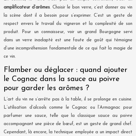
amplificateur d’arômes
. Choisir le bon verre, c’est donner au vin
la scène dont il a besoin pour s’exprimer. C’est un geste de
respect envers le travail du vigneron et la complexité de son
produit. Pour un connaisseur, voir un grand Bourgogne servi
dans un verre inadapté est une faute de goût qui témoigne
d’une incompréhension fondamentale de ce qui fait la magie de
ce vin.
Flamber ou déglacer : quand ajouter
le Cognac dans la sauce au poivre
pour garder les arômes ?
L’art du vin ne s’arrête pas à la table, il se prolonge en cuisine.
L’utilisation d’alcools comme le Cognac ou l’Armagnac pour
parfumer une sauce, telle que la classique sauce au poivre
accompagnant une pièce de bœuf, est un geste de grand chef.
Cependant, là encore, la technique employée a un impact direct