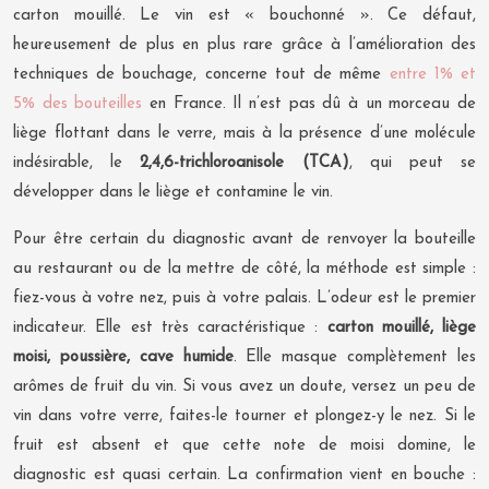
carton mouillé. Le vin est « bouchonné ». Ce défaut,
heureusement de plus en plus rare grâce à l’amélioration des
techniques de bouchage, concerne tout de même
entre 1% et
5% des bouteilles
en France. Il n’est pas dû à un morceau de
liège flottant dans le verre, mais à la présence d’une molécule
indésirable, le
2,4,6-trichloroanisole (TCA)
, qui peut se
développer dans le liège et contamine le vin.
Pour être certain du diagnostic avant de renvoyer la bouteille
au restaurant ou de la mettre de côté, la méthode est simple :
fiez-vous à votre nez, puis à votre palais. L’odeur est le premier
indicateur. Elle est très caractéristique :
carton mouillé, liège
moisi, poussière, cave humide
. Elle masque complètement les
arômes de fruit du vin. Si vous avez un doute, versez un peu de
vin dans votre verre, faites-le tourner et plongez-y le nez. Si le
fruit est absent et que cette note de moisi domine, le
diagnostic est quasi certain. La confirmation vient en bouche :