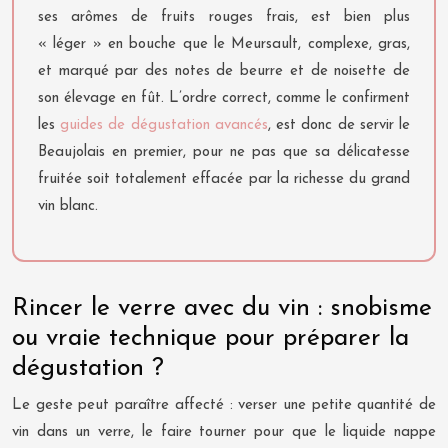
ses arômes de fruits rouges frais, est bien plus
« léger » en bouche que le Meursault, complexe, gras,
et marqué par des notes de beurre et de noisette de
son élevage en fût. L’ordre correct, comme le confirment
les
guides de dégustation avancés
, est donc de servir le
Beaujolais en premier, pour ne pas que sa délicatesse
fruitée soit totalement effacée par la richesse du grand
vin blanc.
Rincer le verre avec du vin : snobisme
ou vraie technique pour préparer la
dégustation ?
Le geste peut paraître affecté : verser une petite quantité de
vin dans un verre, le faire tourner pour que le liquide nappe