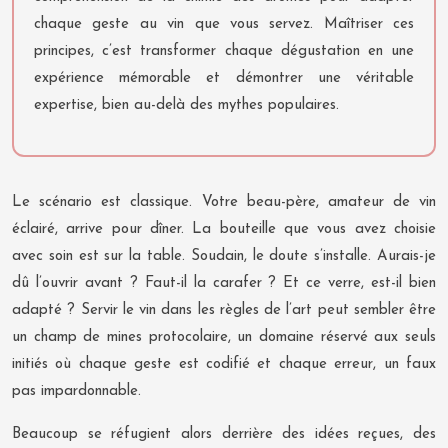
chaque geste au vin que vous servez. Maîtriser ces
principes, c’est transformer chaque dégustation en une
expérience mémorable et démontrer une véritable
expertise, bien au-delà des mythes populaires.
Le scénario est classique. Votre beau-père, amateur de vin
éclairé, arrive pour dîner. La bouteille que vous avez choisie
avec soin est sur la table. Soudain, le doute s’installe. Aurais-je
dû l’ouvrir avant ? Faut-il la carafer ? Et ce verre, est-il bien
adapté ? Servir le vin dans les règles de l’art peut sembler être
un champ de mines protocolaire, un domaine réservé aux seuls
initiés où chaque geste est codifié et chaque erreur, un faux
pas impardonnable.
Beaucoup se réfugient alors derrière des idées reçues, des