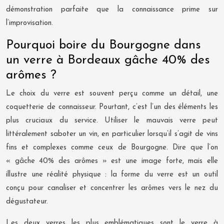
démonstration parfaite que la connaissance prime sur
l’improvisation.
Pourquoi boire du Bourgogne dans
un verre à Bordeaux gâche 40% des
arômes ?
Le choix du verre est souvent perçu comme un détail, une
coquetterie de connaisseur. Pourtant, c’est l’un des éléments les
plus cruciaux du service. Utiliser le mauvais verre peut
littéralement saboter un vin, en particulier lorsqu’il s’agit de vins
fins et complexes comme ceux de Bourgogne. Dire que l’on
« gâche 40% des arômes » est une image forte, mais elle
illustre une réalité physique : la forme du verre est un outil
conçu pour canaliser et concentrer les arômes vers le nez du
dégustateur.
Les deux verres les plus emblématiques sont le verre à