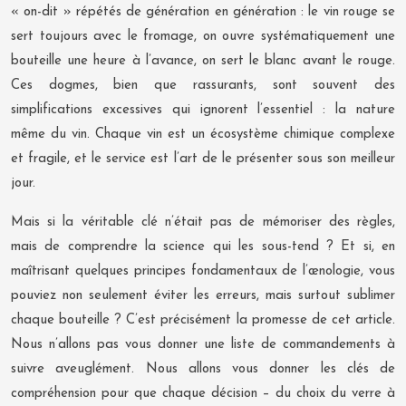
« on-dit » répétés de génération en génération : le vin rouge se
sert toujours avec le fromage, on ouvre systématiquement une
bouteille une heure à l’avance, on sert le blanc avant le rouge.
Ces dogmes, bien que rassurants, sont souvent des
simplifications excessives qui ignorent l’essentiel : la nature
même du vin. Chaque vin est un écosystème chimique complexe
et fragile, et le service est l’art de le présenter sous son meilleur
jour.
Mais si la véritable clé n’était pas de mémoriser des règles,
mais de comprendre la science qui les sous-tend ? Et si, en
maîtrisant quelques principes fondamentaux de l’œnologie, vous
pouviez non seulement éviter les erreurs, mais surtout sublimer
chaque bouteille ? C’est précisément la promesse de cet article.
Nous n’allons pas vous donner une liste de commandements à
suivre aveuglément. Nous allons vous donner les clés de
compréhension pour que chaque décision – du choix du verre à