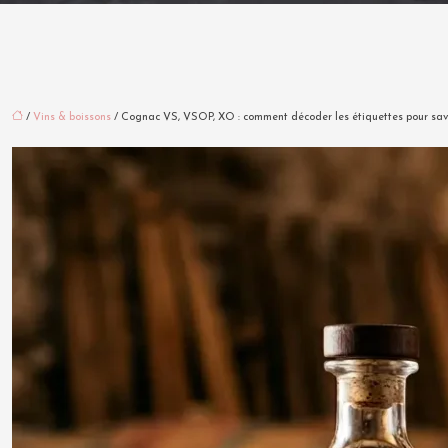
/
Vins & boissons
/ Cognac VS, VSOP, XO : comment décoder les étiquettes pour savoir