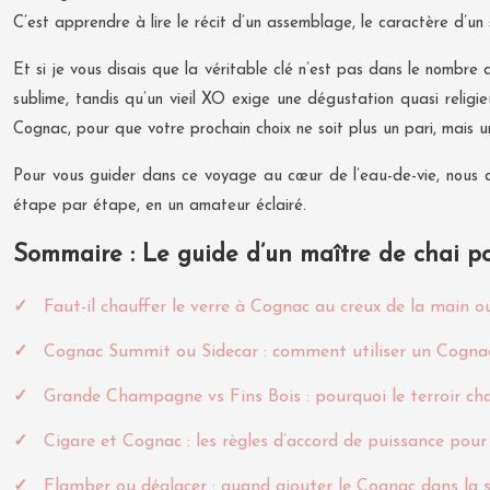
C’est apprendre à lire le récit d’un assemblage, le caractère d’un 
Et si je vous disais que la véritable clé n’est pas dans le nombr
sublime, tandis qu’un vieil XO exige une dégustation quasi religie
Cognac, pour que votre prochain choix ne soit plus un pari, mais u
Pour vous guider dans ce voyage au cœur de l’eau-de-vie, nous ab
étape par étape, en un amateur éclairé.
Sommaire : Le guide d’un maître de chai 
Faut-il chauffer le verre à Cognac au creux de la main ou
Cognac Summit ou Sidecar : comment utiliser un Cognac 
Grande Champagne vs Fins Bois : pourquoi le terroir ch
Cigare et Cognac : les règles d’accord de puissance pour 
Flamber ou déglacer : quand ajouter le Cognac dans la 