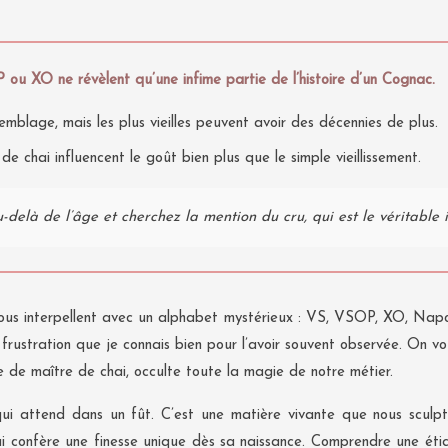
ou XO ne révèlent qu’une infime partie de l’histoire d’un Cognac.
emblage, mais les plus vieilles peuvent avoir des décennies de plus.
 de chai influencent le goût bien plus que le simple vieillissement.
-delà de l’âge et cherchez la mention du cru, qui est le véritable 
vous interpellent avec un alphabet mystérieux : VS, VSOP, XO, Napo
 frustration que je connais bien pour l’avoir souvent observée. On v
se de maître de chai, occulte toute la magie de notre métier.
ui attend dans un fût. C’est une matière vivante que nous sculpto
lui confère une finesse unique dès sa naissance. Comprendre une éti