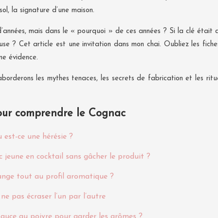
sol, la signature d’une maison.
e d’années, mais dans le « pourquoi » de ces années ? Si la clé éta
use ? Cet article est une invitation dans mon chai. Oubliez les fich
ne évidence.
orderons les mythes tenaces, les secrets de fabrication et les ritu
pour comprendre le Cognac
 est-ce une hérésie ?
jeune en cocktail sans gâcher le produit ?
ange tout au profil aromatique ?
ne pas écraser l’un par l’autre
sauce au poivre pour garder les arômes ?