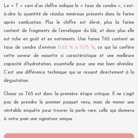
Le « T » suivi d’un chiffre indique le « taux de cendre », c’est-
à-dire la quantité de résidus minéraux présents dans la farine
après combustion. Plus le chiffre est élevé, plus la farine
contient de fragments de l’enveloppe du blé, et donc plus elle
est riche en goût et en nutriments. Une farine T65 contient un
taux de cendre d’environ
0,62 % à 0,75 %
, ce qui lui confère
cette saveur de noisette si caractéristique et une meilleure
capacité d’hydratation, essentielle pour une mie bien alvéolée.
C’est une différence technique qui se ressent directement à la
dégustation.
Choisir sa T65 est donc la première étape critique. Il ne s’agit
pas de prendre le premier paquet venu, mais de mener une
véritable enquête pour trouver la perle rare, celle qui donnera
à votre pain une signature unique.