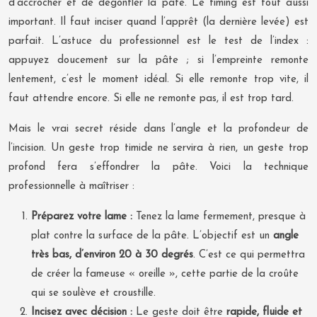
d’accrocher et de dégonfler la pâte. Le timing est tout aussi
important. Il faut inciser quand l’apprêt (la dernière levée) est
parfait. L’astuce du professionnel est le test de l’index :
appuyez doucement sur la pâte ; si l’empreinte remonte
lentement, c’est le moment idéal. Si elle remonte trop vite, il
faut attendre encore. Si elle ne remonte pas, il est trop tard.
Mais le vrai secret réside dans l’angle et la profondeur de
l’incision. Un geste trop timide ne servira à rien, un geste trop
profond fera s’effondrer la pâte. Voici la technique
professionnelle à maîtriser :
Préparez votre lame :
Tenez la lame fermement, presque à
plat contre la surface de la pâte. L’objectif est un
angle
très bas, d’environ 20 à 30 degrés
. C’est ce qui permettra
de créer la fameuse « oreille », cette partie de la croûte
qui se soulève et croustille.
Incisez avec décision :
Le geste doit être
rapide, fluide et