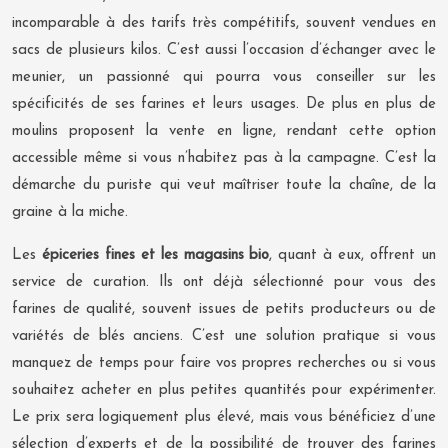
incomparable à des tarifs très compétitifs, souvent vendues en
sacs de plusieurs kilos. C’est aussi l’occasion d’échanger avec le
meunier, un passionné qui pourra vous conseiller sur les
spécificités de ses farines et leurs usages. De plus en plus de
moulins proposent la vente en ligne, rendant cette option
accessible même si vous n’habitez pas à la campagne. C’est la
démarche du puriste qui veut maîtriser toute la chaîne, de la
graine à la miche.
Les
épiceries fines et les magasins bio
, quant à eux, offrent un
service de curation. Ils ont déjà sélectionné pour vous des
farines de qualité, souvent issues de petits producteurs ou de
variétés de blés anciens. C’est une solution pratique si vous
manquez de temps pour faire vos propres recherches ou si vous
souhaitez acheter en plus petites quantités pour expérimenter.
Le prix sera logiquement plus élevé, mais vous bénéficiez d’une
sélection d’experts et de la possibilité de trouver des farines