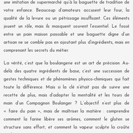
une imitation de supermarché qu’à la baguette de tradition de
votre enfance. Beaucoup d’amateurs accusent leur four, la
qualité de la levure ou un pétrissage insuffisant. Ces éléments
jouent un rôle, mais ils masquent souvent l’essentiel. Le fossé
entre un pain maison passable et une baguette digne d’un
artisan ne se comble pas en ajoutant plus d’ingrédients, mais en
comprenant les secrets du métier.
La vérité, c’est que la boulangerie est un art de précision. Au-
delà des quatre ingrédients de base, c’est une succession de
gestes techniques et de phénomènes physico-chimiques qui fait
toute la différence. Mais si la clé n’était pas de suivre une
recette de plus, mais d’adopter la mentalité et les tours de
main d’un Compagnon Boulanger ? L’objectif n’est plus de
« faire du pain », mais de maîtriser la matière : comprendre
comment la farine libère ses arômes, comment le gluten se
structure sans effort, et comment la vapeur sculpte la croûte