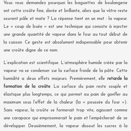
Vous vous demandez pourquoi les baguettes de boulangerie
ont cette croûte fine, dorée et brillante, alors que la vôtre reste
souvent pâle et mate ? La réponse tient en un mot : la vapeur.
Le « coup de buée » est une technique qui consiste à injecter
une grande quantité de vapeur dans le four au tout début de
la cuisson. Ce geste est absolument indispensable pour obtenir
une croûte digne de ce nom.
L’explication est scientifique. L’atmosphère humide créée par la
vapeur va se condenser sur la surface froide de la pâte. Cette
humidité a deux effets majeurs. Premièrement, elle
retarde la
formation de la croûte
. La surface du pain reste souple et
élastique plus longtemps, ce qui permet au pain de gonfler au
maximum sous l’effet de la chaleur (la « poussée du four »).
Sans vapeur, la croûte se formerait trop vite, agissant comme
une carapace qui emprisonnerait le pain et l’empêcherait de se
développer. Deuxièmement, la vapeur dissout les sucres à la