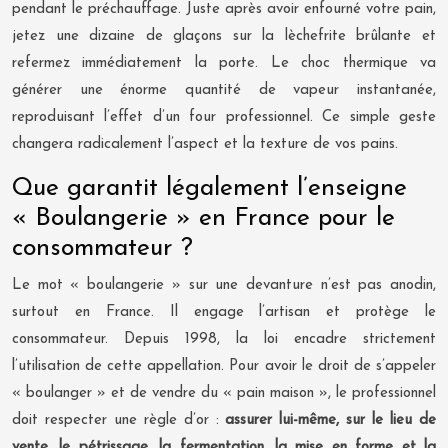
pendant le préchauffage. Juste après avoir enfourné votre pain,
jetez une dizaine de glaçons sur la lèchefrite brûlante et
refermez immédiatement la porte. Le choc thermique va
générer une énorme quantité de vapeur instantanée,
reproduisant l’effet d’un four professionnel. Ce simple geste
changera radicalement l’aspect et la texture de vos pains.
Que garantit légalement l’enseigne
« Boulangerie » en France pour le
consommateur ?
Le mot « boulangerie » sur une devanture n’est pas anodin,
surtout en France. Il engage l’artisan et protège le
consommateur. Depuis 1998, la loi encadre strictement
l’utilisation de cette appellation. Pour avoir le droit de s’appeler
« boulanger » et de vendre du « pain maison », le professionnel
doit respecter une règle d’or :
assurer lui-même, sur le lieu de
vente, le pétrissage, la fermentation, la mise en forme et la