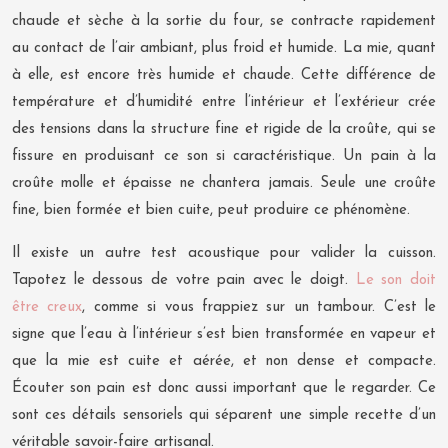
chaude et sèche à la sortie du four, se contracte rapidement
au contact de l’air ambiant, plus froid et humide. La mie, quant
à elle, est encore très humide et chaude. Cette différence de
température et d’humidité entre l’intérieur et l’extérieur crée
des tensions dans la structure fine et rigide de la croûte, qui se
fissure en produisant ce son si caractéristique. Un pain à la
croûte molle et épaisse ne chantera jamais. Seule une croûte
fine, bien formée et bien cuite, peut produire ce phénomène.
Il existe un autre test acoustique pour valider la cuisson.
Tapotez le dessous de votre pain avec le doigt.
Le son doit
être creux
, comme si vous frappiez sur un tambour. C’est le
signe que l’eau à l’intérieur s’est bien transformée en vapeur et
que la mie est cuite et aérée, et non dense et compacte.
Écouter son pain est donc aussi important que le regarder. Ce
sont ces détails sensoriels qui séparent une simple recette d’un
véritable savoir-faire artisanal.