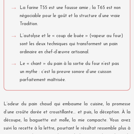
La farine T55 est une fausse amie ; la T65 est non
négociable pour le goût et la structure d’une vraie
Tradition.
L’autolyse et le « coup de buée » (vapeur au four)
sont les deux techniques qui transforment un pain
ordinaire en chef-d’œuvre artisanal.
Le « chant » du pain à la sortie du four n’est pas
un mythe : c’est la preuve sonore d’une cuisson
parfaitement maîtrisée.
L’odeur du pain chaud qui embaume la cuisine, la promesse
d’une croûte dorée et croustillante… et puis, la déception. À la
découpe, la baguette est molle, la mie compacte. Vous avez
suivi la recette à la lettre, pourtant le résultat ressemble plus à