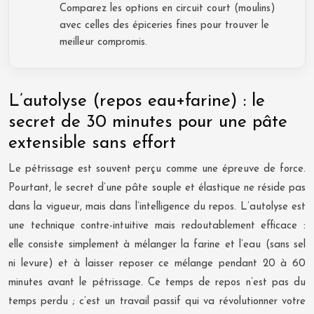
Comparez les options en circuit court (moulins)
avec celles des épiceries fines pour trouver le
meilleur compromis.
L’autolyse (repos eau+farine) : le
secret de 30 minutes pour une pâte
extensible sans effort
Le pétrissage est souvent perçu comme une épreuve de force.
Pourtant, le secret d’une pâte souple et élastique ne réside pas
dans la vigueur, mais dans l’intelligence du repos. L’autolyse est
une technique contre-intuitive mais redoutablement efficace :
elle consiste simplement à mélanger la farine et l’eau (sans sel
ni levure) et à laisser reposer ce mélange pendant 20 à 60
minutes avant le pétrissage. Ce temps de repos n’est pas du
temps perdu ; c’est un travail passif qui va révolutionner votre