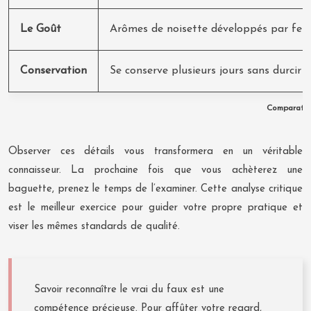
Le Goût
Arômes de noisette développés par fer
Conservation
Se conserve plusieurs jours sans durcir 
Comparatif 
Observer ces détails vous transformera en un véritable
connaisseur. La prochaine fois que vous achèterez une
baguette, prenez le temps de l’examiner. Cette analyse critique
est le meilleur exercice pour guider votre propre pratique et
viser les mêmes standards de qualité.
Savoir reconnaître le vrai du faux est une
compétence précieuse. Pour affûter votre regard,