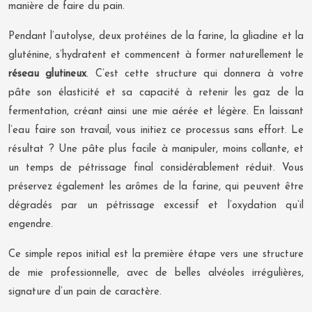
manière de faire du pain.
Pendant l’autolyse, deux protéines de la farine, la gliadine et la
gluténine, s’hydratent et commencent à former naturellement le
réseau glutineux
. C’est cette structure qui donnera à votre
pâte son élasticité et sa capacité à retenir les gaz de la
fermentation, créant ainsi une mie aérée et légère. En laissant
l’eau faire son travail, vous initiez ce processus sans effort. Le
résultat ? Une pâte plus facile à manipuler, moins collante, et
un temps de pétrissage final considérablement réduit. Vous
préservez également les arômes de la farine, qui peuvent être
dégradés par un pétrissage excessif et l’oxydation qu’il
engendre.
Ce simple repos initial est la première étape vers une structure
de mie professionnelle, avec de belles alvéoles irrégulières,
signature d’un pain de caractère.