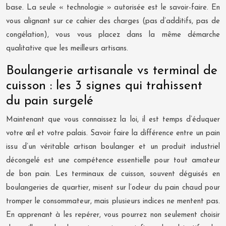
base. La seule « technologie » autorisée est le savoir-faire. En
vous alignant sur ce cahier des charges (pas d’additifs, pas de
congélation), vous vous placez dans la même démarche
qualitative que les meilleurs artisans.
Boulangerie artisanale vs terminal de
cuisson : les 3 signes qui trahissent
du pain surgelé
Maintenant que vous connaissez la loi, il est temps d’éduquer
votre œil et votre palais. Savoir faire la différence entre un pain
issu d’un véritable artisan boulanger et un produit industriel
décongelé est une compétence essentielle pour tout amateur
de bon pain. Les terminaux de cuisson, souvent déguisés en
boulangeries de quartier, misent sur l’odeur du pain chaud pour
tromper le consommateur, mais plusieurs indices ne mentent pas.
En apprenant à les repérer, vous pourrez non seulement choisir