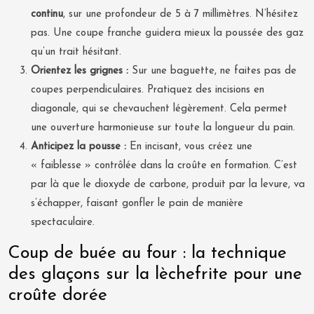
continu
, sur une profondeur de 5 à 7 millimètres. N’hésitez
pas. Une coupe franche guidera mieux la poussée des gaz
qu’un trait hésitant.
Orientez les grignes :
Sur une baguette, ne faites pas de
coupes perpendiculaires. Pratiquez des incisions en
diagonale, qui se chevauchent légèrement. Cela permet
une ouverture harmonieuse sur toute la longueur du pain.
Anticipez la pousse :
En incisant, vous créez une
« faiblesse » contrôlée dans la croûte en formation. C’est
par là que le dioxyde de carbone, produit par la levure, va
s’échapper, faisant gonfler le pain de manière
spectaculaire.
Coup de buée au four : la technique
des glaçons sur la lèchefrite pour une
croûte dorée