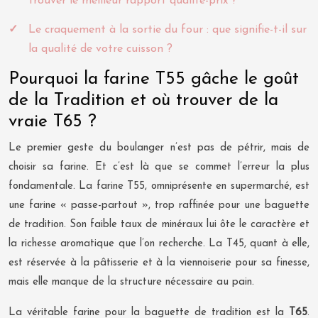
trouver le meilleur rapport qualité-prix ?
Le craquement à la sortie du four : que signifie-t-il sur
la qualité de votre cuisson ?
Pourquoi la farine T55 gâche le goût
de la Tradition et où trouver de la
vraie T65 ?
Le premier geste du boulanger n’est pas de pétrir, mais de
choisir sa farine. Et c’est là que se commet l’erreur la plus
fondamentale. La farine T55, omniprésente en supermarché, est
une farine « passe-partout », trop raffinée pour une baguette
de tradition. Son faible taux de minéraux lui ôte le caractère et
la richesse aromatique que l’on recherche. La T45, quant à elle,
est réservée à la pâtisserie et à la viennoiserie pour sa finesse,
mais elle manque de la structure nécessaire au pain.
La véritable farine pour la baguette de tradition est la
T65
.