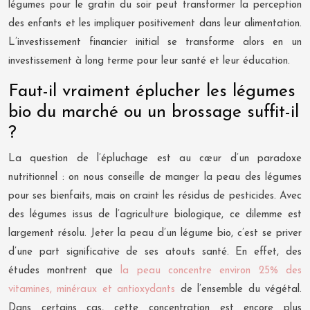
légumes pour le gratin du soir peut transformer la perception
des enfants et les impliquer positivement dans leur alimentation.
L’investissement financier initial se transforme alors en un
investissement à long terme pour leur santé et leur éducation.
Faut-il vraiment éplucher les légumes
bio du marché ou un brossage suffit-il
?
La question de l’épluchage est au cœur d’un paradoxe
nutritionnel : on nous conseille de manger la peau des légumes
pour ses bienfaits, mais on craint les résidus de pesticides. Avec
des légumes issus de l’agriculture biologique, ce dilemme est
largement résolu. Jeter la peau d’un légume bio, c’est se priver
d’une part significative de ses atouts santé. En effet, des
études montrent que
la peau concentre environ 25% des
vitamines, minéraux et antioxydants
de l’ensemble du végétal.
Dans certains cas, cette concentration est encore plus