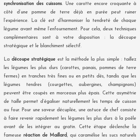
synchronisation des cuissons
. Une carotte encore croquante à
côté d’une pomme de terre déjà en purée peut ruiner
l’expérience. La clé est d’harmoniser la tendreté de chaque
légume avant même l’enfournement. Pour cela, deux techniques
complémentaires sont à votre disposition : la découpe
stratégique et le blanchiment sélectif.
La
découpe stratégique
est la méthode la plus simple : taillez
les légumes les plus durs (carottes, panais, pommes de terre
fermes) en tranches très fines ou en petits dés, tandis que les
légumes tendres (courgettes, aubergines, champignons)
peuvent être coupés en morceaux plus épais. Cette asymétrie
de taille permet d’égaliser naturellement les temps de cuisson
au four. Pour une saveur décuplée, une astuce de chef consiste
à faire revenir rapidement les légumes les plus durs à la poêle
avant de les intégrer au gratin. Cette étape déclenche la
fameuse
réaction de Maillard
, qui caramélise les sucs naturels