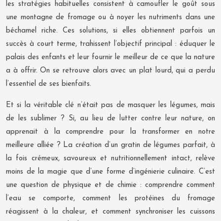
les stratégies habituelles consistent à camoufler le goût sous
une montagne de fromage ou à noyer les nutriments dans une
béchamel riche. Ces solutions, si elles obtiennent parfois un
succès à court terme, trahissent l’objectif principal : éduquer le
palais des enfants et leur fournir le meilleur de ce que la nature
a à offrir. On se retrouve alors avec un plat lourd, qui a perdu
l’essentiel de ses bienfaits.
Et si la véritable clé n’était pas de masquer les légumes, mais
de les sublimer ? Si, au lieu de lutter contre leur nature, on
apprenait à la comprendre pour la transformer en notre
meilleure alliée ? La création d’un gratin de légumes parfait, à
la fois crémeux, savoureux et nutritionnellement intact, relève
moins de la magie que d’une forme d’ingénierie culinaire. C’est
une question de physique et de chimie : comprendre comment
l’eau se comporte, comment les protéines du fromage
réagissent à la chaleur, et comment synchroniser les cuissons