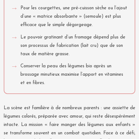
Pour les courgettes, une pré-cuisson sèche ou l’ajout
d’une « matrice absorbante » (semoule) est plus
efficace que le simple dégorgeage.
Le pouvoir gratinant d’un fromage dépend plus de
son processus de fabrication (lait cru) que de son
taux de matière grasse.
Conserver la peau des légumes bio après un
brossage minutieux maximise l’apport en vitamines
et en fibres.
La scène est familière à de nombreux parents : une assiette de
légumes colorés, préparée avec amour, qui reste désespérément
intacte. La mission « faire manger des légumes aux enfants »
se transforme souvent en un combat quotidien. Face à ce défi,