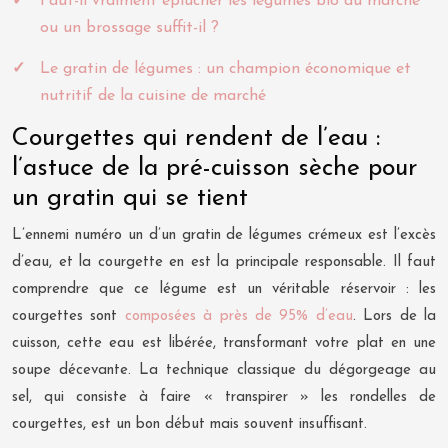
Faut-il vraiment éplucher les légumes bio du marché
ou un brossage suffit-il ?
Le gratin de légumes : un champion économique et
nutritif de la cuisine de marché
Courgettes qui rendent de l’eau :
l’astuce de la pré-cuisson sèche pour
un gratin qui se tient
L’ennemi numéro un d’un gratin de légumes crémeux est l’excès
d’eau, et la courgette en est la principale responsable. Il faut
comprendre que ce légume est un véritable réservoir : les
courgettes sont
composées à près de 95% d’eau
. Lors de la
cuisson, cette eau est libérée, transformant votre plat en une
soupe décevante. La technique classique du dégorgeage au
sel, qui consiste à faire « transpirer » les rondelles de
courgettes, est un bon début mais souvent insuffisant.