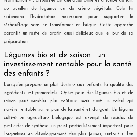
réanimation » : arrosez-le de quelques cuillères à soupe de lait,
de bouillon de légumes ou de crème végétale. Cela lui
redonnera l’hydratation nécessaire pour supporter le
réchauffage sans se transformer en brique. Cette approche
garantit un reste de gratin aussi délicieux que le jour de sa
préparation.
Légumes bio et de saison : un
investissement rentable pour la santé
des enfants ?
Lorsqu’on prépare un plat destiné aux enfants, la qualité des
ingrédients est primordiale. Opter pour des légumes bio et de
saison peut sembler plus coûteux, mais c’est un calcul qui
s’avère rentable sur le plan de la santé et du goût. Un légume
cultivé en agriculture biologique est exempt de résidus de
pesticides de synthèse, un point particulièrement important pour
l’organisme en développement des plus jeunes, surtout si l’on