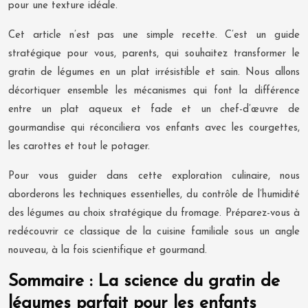
pour une texture idéale.
Cet article n’est pas une simple recette. C’est un guide
stratégique pour vous, parents, qui souhaitez transformer le
gratin de légumes en un plat irrésistible et sain. Nous allons
décortiquer ensemble les mécanismes qui font la différence
entre un plat aqueux et fade et un chef-d’œuvre de
gourmandise qui réconciliera vos enfants avec les courgettes,
les carottes et tout le potager.
Pour vous guider dans cette exploration culinaire, nous
aborderons les techniques essentielles, du contrôle de l’humidité
des légumes au choix stratégique du fromage. Préparez-vous à
redécouvrir ce classique de la cuisine familiale sous un angle
nouveau, à la fois scientifique et gourmand.
Sommaire : La science du gratin de
légumes parfait pour les enfants