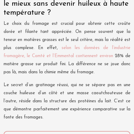
le mieux sans devenir huileux à haute
température ?
Le choix du fromage est crucial pour obtenir cette croûte
dorée et filante tant appréciée. On pense souvent que la
teneur en matières grasses est le seul critère, mais la réalité est
plus complexe. En effet,
selon les données de l’industrie
fromagère, le Comté et l’Emmental contiennent environ
28% de
matière grasse sur produit fini. La différence ne se joue donc
pas là, mais dans la chimie même du fromage.
Le secret d’un gratinage réussi, qui ne se sépare pas en une
couche huileuse d’un côté et une masse caoutchouteuse de
l’autre, réside dans la structure des protéines du lait. C’est ce
que démontre parfaitement une expérience comparative sur la
fonte des fromages.