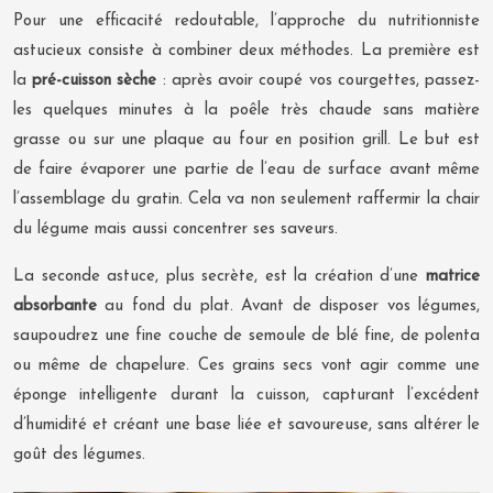
Pour une efficacité redoutable, l’approche du nutritionniste
astucieux consiste à combiner deux méthodes. La première est
la
pré-cuisson sèche
: après avoir coupé vos courgettes, passez-
les quelques minutes à la poêle très chaude sans matière
grasse ou sur une plaque au four en position grill. Le but est
de faire évaporer une partie de l’eau de surface avant même
l’assemblage du gratin. Cela va non seulement raffermir la chair
du légume mais aussi concentrer ses saveurs.
La seconde astuce, plus secrète, est la création d’une
matrice
absorbante
au fond du plat. Avant de disposer vos légumes,
saupoudrez une fine couche de semoule de blé fine, de polenta
ou même de chapelure. Ces grains secs vont agir comme une
éponge intelligente durant la cuisson, capturant l’excédent
d’humidité et créant une base liée et savoureuse, sans altérer le
goût des légumes.