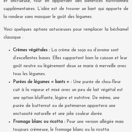
et onctueuse, tout en apportant des bénéfices nutritionnels
supplémentaires. L’idée est de trouver un liant qui apporte de
la rondeur sans masquer le goût des légumes.
Voici quelques options astucieuses pour remplacer la béchamel
classique :
Crèmes végétales :
La crème de soja ou d’avoine sont
d’excellentes bases. Elles supportent bien la cuisson et leur
goût neutre ou légèrement doux se marie à merveille avec
tous les légumes.
Purées de légumes « liants » :
Une purée de chou-fleur
cuit à la vapeur et mixé avec un peu de lait végétal est
une option bluffante, légère et nutritive. De même, une
purée de butternut ou de potimarron apportera une
onctuosité naturelle et une jolie couleur dorée.
Fromage blanc ou ricotta :
Pour une version allégée mais
toujours crémeuse, le fromage blanc ou la ricotta