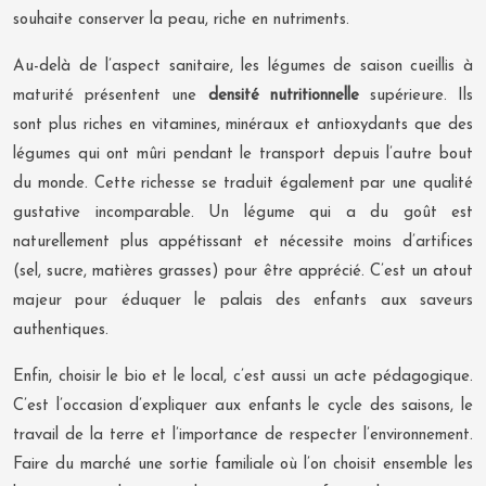
souhaite conserver la peau, riche en nutriments.
Au-delà de l’aspect sanitaire, les légumes de saison cueillis à
maturité présentent une
densité nutritionnelle
supérieure. Ils
sont plus riches en vitamines, minéraux et antioxydants que des
légumes qui ont mûri pendant le transport depuis l’autre bout
du monde. Cette richesse se traduit également par une qualité
gustative incomparable. Un légume qui a du goût est
naturellement plus appétissant et nécessite moins d’artifices
(sel, sucre, matières grasses) pour être apprécié. C’est un atout
majeur pour éduquer le palais des enfants aux saveurs
authentiques.
Enfin, choisir le bio et le local, c’est aussi un acte pédagogique.
C’est l’occasion d’expliquer aux enfants le cycle des saisons, le
travail de la terre et l’importance de respecter l’environnement.
Faire du marché une sortie familiale où l’on choisit ensemble les