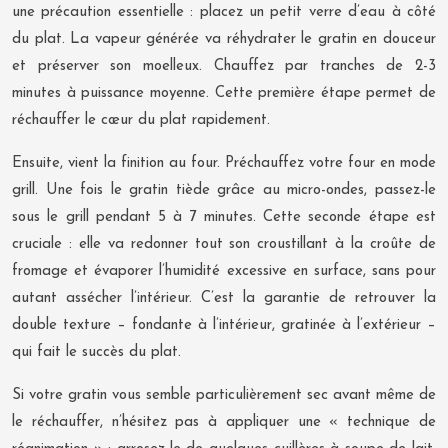
une précaution essentielle : placez un petit verre d’eau à côté
du plat. La vapeur générée va réhydrater le gratin en douceur
et préserver son moelleux. Chauffez par tranches de 2-3
minutes à puissance moyenne. Cette première étape permet de
réchauffer le cœur du plat rapidement.
Ensuite, vient la finition au four. Préchauffez votre four en mode
grill. Une fois le gratin tiède grâce au micro-ondes, passez-le
sous le grill pendant 5 à 7 minutes. Cette seconde étape est
cruciale : elle va redonner tout son croustillant à la croûte de
fromage et évaporer l’humidité excessive en surface, sans pour
autant assécher l’intérieur. C’est la garantie de retrouver la
double texture – fondante à l’intérieur, gratinée à l’extérieur –
qui fait le succès du plat.
Si votre gratin vous semble particulièrement sec avant même de
le réchauffer, n’hésitez pas à appliquer une « technique de