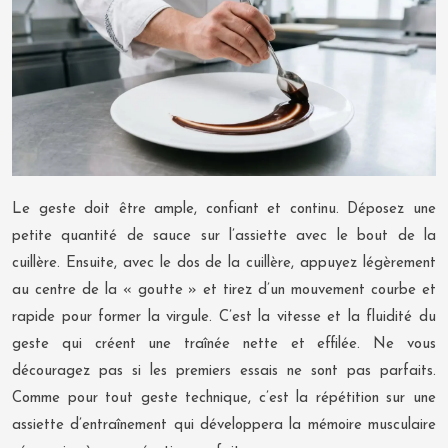
Le geste doit être ample, confiant et continu. Déposez une
petite quantité de sauce sur l’assiette avec le bout de la
cuillère. Ensuite, avec le dos de la cuillère, appuyez légèrement
au centre de la « goutte » et tirez d’un mouvement courbe et
rapide pour former la virgule. C’est la vitesse et la fluidité du
geste qui créent une traînée nette et effilée. Ne vous
découragez pas si les premiers essais ne sont pas parfaits.
Comme pour tout geste technique, c’est la répétition sur une
assiette d’entraînement qui développera la mémoire musculaire