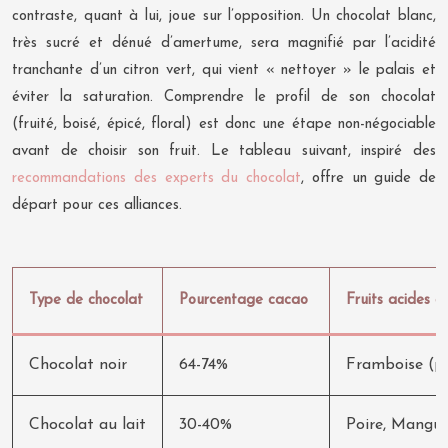
contraste, quant à lui, joue sur l’opposition. Un chocolat blanc,
très sucré et dénué d’amertume, sera magnifié par l’acidité
tranchante d’un citron vert, qui vient « nettoyer » le palais et
éviter la saturation. Comprendre le profil de son chocolat
(fruité, boisé, épicé, floral) est donc une étape non-négociable
avant de choisir son fruit. Le tableau suivant, inspiré des
recommandations des experts du chocolat
, offre un guide de
départ pour ces alliances.
Type de chocolat
Pourcentage cacao
Fruits acides c
Chocolat noir
64-74%
Framboise (pH 
Chocolat au lait
30-40%
Poire, Mangue,