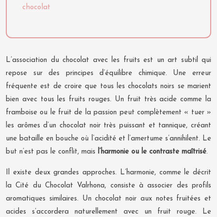
chocolat
L’association du chocolat avec les fruits est un art subtil qui
repose sur des principes d’équilibre chimique. Une erreur
fréquente est de croire que tous les chocolats noirs se marient
bien avec tous les fruits rouges. Un fruit très acide comme la
framboise ou le fruit de la passion peut complètement « tuer »
les arômes d’un chocolat noir très puissant et tannique, créant
une bataille en bouche où l’acidité et l’amertume s’annihilent. Le
but n’est pas le conflit, mais
l’harmonie ou le contraste maîtrisé
.
Il existe deux grandes approches. L’harmonie, comme le décrit
la Cité du Chocolat Valrhona, consiste à associer des profils
aromatiques similaires. Un chocolat noir aux notes fruitées et
acides s’accordera naturellement avec un fruit rouge. Le