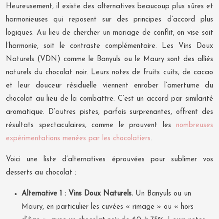
Heureusement, il existe des alternatives beaucoup plus sûres et
harmonieuses qui reposent sur des principes d’accord plus
logiques. Au lieu de chercher un mariage de conflit, on vise soit
l’harmonie, soit le contraste complémentaire. Les Vins Doux
Naturels (VDN) comme le Banyuls ou le Maury sont des alliés
naturels du chocolat noir. Leurs notes de fruits cuits, de cacao
et leur douceur résiduelle viennent enrober l’amertume du
chocolat au lieu de la combattre. C’est un accord par similarité
aromatique. D’autres pistes, parfois surprenantes, offrent des
résultats spectaculaires, comme le prouvent les
nombreuses
expérimentations menées par les chocolatiers
.
Voici une liste d’alternatives éprouvées pour sublimer vos
desserts au chocolat :
Alternative 1 : Vins Doux Naturels.
Un Banyuls ou un
Maury, en particulier les cuvées « rimage » ou « hors