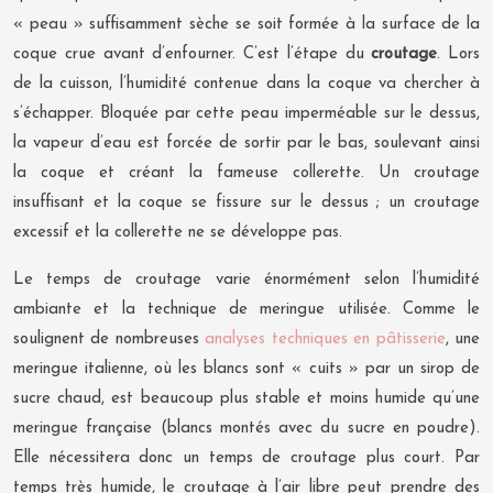
« peau » suffisamment sèche se soit formée à la surface de la
coque crue avant d’enfourner. C’est l’étape du
croutage
. Lors
de la cuisson, l’humidité contenue dans la coque va chercher à
s’échapper. Bloquée par cette peau imperméable sur le dessus,
la vapeur d’eau est forcée de sortir par le bas, soulevant ainsi
la coque et créant la fameuse collerette. Un croutage
insuffisant et la coque se fissure sur le dessus ; un croutage
excessif et la collerette ne se développe pas.
Le temps de croutage varie énormément selon l’humidité
ambiante et la technique de meringue utilisée. Comme le
soulignent de nombreuses
analyses techniques en pâtisserie
, une
meringue italienne, où les blancs sont « cuits » par un sirop de
sucre chaud, est beaucoup plus stable et moins humide qu’une
meringue française (blancs montés avec du sucre en poudre).
Elle nécessitera donc un temps de croutage plus court. Par
temps très humide, le croutage à l’air libre peut prendre des