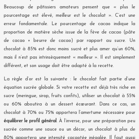
Beaucoup de pâtissiers amateurs pensent que « plus le
pourcentage est élevé, meilleur est le chocolat ». C’est une
erreur fondamentale. Le pourcentage de cacao indique la
proportion de matière sèche issue de la fève de cacao (pâte
de cacao + beurre de cacao) par rapport au sucre. Un
chocolat à 85% est donc moins sucré et plus amer qu’un 60%,
mais il n’est pas intrinsèquement « meilleur ». Il est simplement
différent, et son usage doit être adapté à la recette.
La règle d’or est la suivante : le chocolat fait partie d’une
équation sucrée globale. Si votre recette est déjà très riche en
sucre (meringue, sirop, fruits confits), utiliser un chocolat à 55%
ou 60% aboutira à un dessert écœurant. Dans ce cas, un
chocolat à 70% ou 75% apportera l’amertume nécessaire pour
équilibrer le profil général
. À l’inverse, pour une préparation peu
sucrée comme une sauce ou un décor, un chocolat à plus de
80% apportera une intensité cacaotée inégalée. Il faut aussi