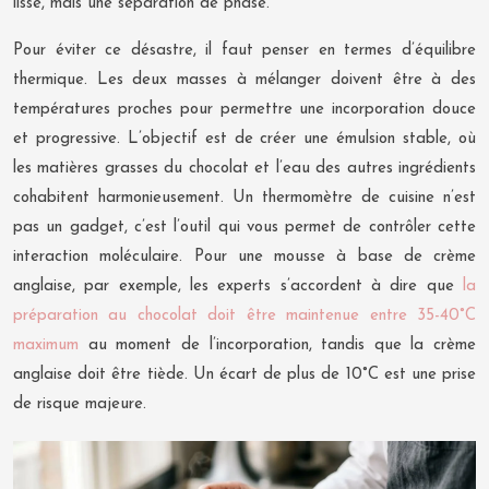
lisse, mais une séparation de phase.
Pour éviter ce désastre, il faut penser en termes d’équilibre
thermique. Les deux masses à mélanger doivent être à des
températures proches pour permettre une incorporation douce
et progressive. L’objectif est de créer une émulsion stable, où
les matières grasses du chocolat et l’eau des autres ingrédients
cohabitent harmonieusement. Un thermomètre de cuisine n’est
pas un gadget, c’est l’outil qui vous permet de contrôler cette
interaction moléculaire. Pour une mousse à base de crème
anglaise, par exemple, les experts s’accordent à dire que
la
préparation au chocolat doit être maintenue entre 35-40°C
maximum
au moment de l’incorporation, tandis que la crème
anglaise doit être tiède. Un écart de plus de 10°C est une prise
de risque majeure.