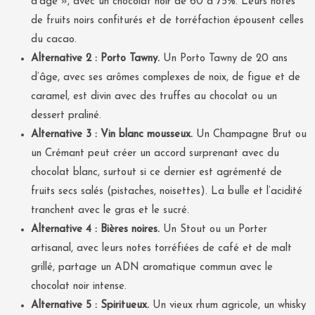
d’âge », avec un chocolat noir de 60 à 75%. Leurs notes
de fruits noirs confiturés et de torréfaction épousent celles
du cacao.
Alternative 2 : Porto Tawny.
Un Porto Tawny de 20 ans
d’âge, avec ses arômes complexes de noix, de figue et de
caramel, est divin avec des truffes au chocolat ou un
dessert praliné.
Alternative 3 : Vin blanc mousseux.
Un Champagne Brut ou
un Crémant peut créer un accord surprenant avec du
chocolat blanc, surtout si ce dernier est agrémenté de
fruits secs salés (pistaches, noisettes). La bulle et l’acidité
tranchent avec le gras et le sucré.
Alternative 4 : Bières noires.
Un Stout ou un Porter
artisanal, avec leurs notes torréfiées de café et de malt
grillé, partage un ADN aromatique commun avec le
chocolat noir intense.
Alternative 5 : Spiritueux.
Un vieux rhum agricole, un whisky