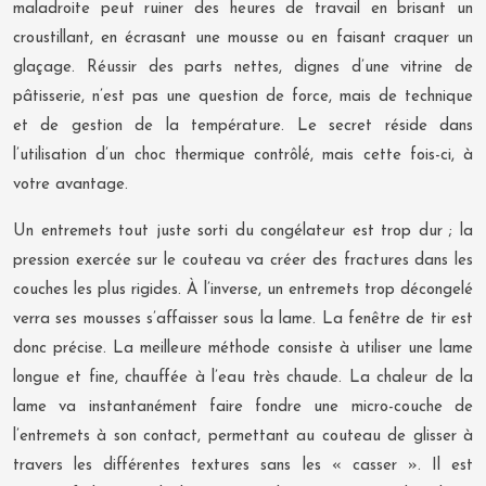
maladroite peut ruiner des heures de travail en brisant un
croustillant, en écrasant une mousse ou en faisant craquer un
glaçage. Réussir des parts nettes, dignes d’une vitrine de
pâtisserie, n’est pas une question de force, mais de technique
et de gestion de la température. Le secret réside dans
l’utilisation d’un choc thermique contrôlé, mais cette fois-ci, à
votre avantage.
Un entremets tout juste sorti du congélateur est trop dur ; la
pression exercée sur le couteau va créer des fractures dans les
couches les plus rigides. À l’inverse, un entremets trop décongelé
verra ses mousses s’affaisser sous la lame. La fenêtre de tir est
donc précise. La meilleure méthode consiste à utiliser une lame
longue et fine, chauffée à l’eau très chaude. La chaleur de la
lame va instantanément faire fondre une micro-couche de
l’entremets à son contact, permettant au couteau de glisser à
travers les différentes textures sans les « casser ». Il est