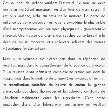
Ces solutions de surface oublient l’essentiel. Le souci ne vient
pas d’un ingrédient manquant ou d’un tour de main secret. Il
est plus profond, niché au cœur de la matière. La perte de
brillance de votre glaçage n’est que le symptôme le plus visible
d’une incompréhension des principes physiques qui gouvernent le
chocolat. Une mousse qui graine, des couches qui se brisent à la
découpe ou un macaron sans collerette relèvent des mêmes
mécanismes fondamentaux.
Mais si la véritable clé n’était pas dans la répétition de
recettes, mais dans la compréhension de la science du chocolat
? La réussite d’une pâtisserie complexe ne réside pas dans la
magie, mais dans la maîtrise de phénomènes invisibles à l’œil nu :
la
cristallisation contrôlée du beurre de cacao
, la gestion
chirurgicale des
chocs thermiques
et la recherche constante de
l’
équilibre moléculaire
entre les ingrédients. C’est cette
approche, digne d’un laboratoire, qui assure un résultat