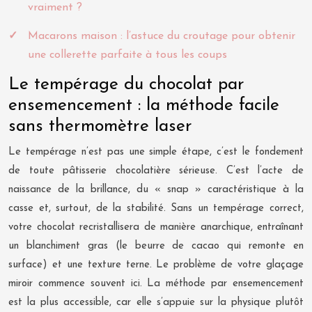
vraiment ?
Macarons maison : l’astuce du croutage pour obtenir
une collerette parfaite à tous les coups
Le tempérage du chocolat par
ensemencement : la méthode facile
sans thermomètre laser
Le tempérage n’est pas une simple étape, c’est le fondement
de toute pâtisserie chocolatière sérieuse. C’est l’acte de
naissance de la brillance, du « snap » caractéristique à la
casse et, surtout, de la stabilité. Sans un tempérage correct,
votre chocolat recristallisera de manière anarchique, entraînant
un blanchiment gras (le beurre de cacao qui remonte en
surface) et une texture terne. Le problème de votre glaçage
miroir commence souvent ici. La méthode par ensemencement
est la plus accessible, car elle s’appuie sur la physique plutôt