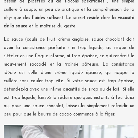
besoin de pipettes ou de flacons spécifiques ; une simple
cuillère à soupe, un peu de pratique et la compréhension de la
physique des fluides suffisent. Le secret réside dans la
viscosité
de la sauce
et la maîtrise du geste.
La sauce (coulis de fruit, crème anglaise, sauce chocolat) doit
avoir la consistance parfaite : ni trop liquide, au risque de
s’étaler en une flaque informe, ni trop épaisse, ce qui rendrait le
mouvement saccadé et la traînée pâteuse. La consistance
idéale est celle d’une crème liquide épaisse, qui nappe la
cuillère sans couler trop vite. Si votre sauce est trop épaisse,
détendez-la avec une infime quantité de sirop ou de lait. Si elle
est trop liquide, laissez-la réduire quelques instants à feu doux
ou, pour une sauce chocolat, laissez-la simplement refroidir un
peu pour que le beurre de cacao commence à la figer.