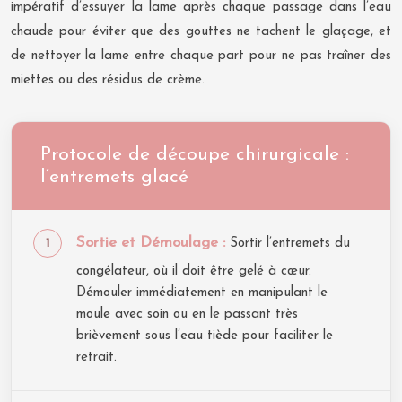
impératif d’essuyer la lame après chaque passage dans l’eau
chaude pour éviter que des gouttes ne tachent le glaçage, et
de nettoyer la lame entre chaque part pour ne pas traîner des
miettes ou des résidus de crème.
Protocole de découpe chirurgicale :
l’entremets glacé
Sortie et Démoulage :
Sortir l’entremets du
congélateur, où il doit être gelé à cœur.
Démouler immédiatement en manipulant le
moule avec soin ou en le passant très
brièvement sous l’eau tiède pour faciliter le
retrait.