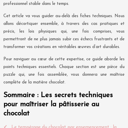
professionnel stable dans le temps.
Cet article va vous guider au-delà des fiches techniques. Nous
allons décortiquer ensemble, à travers des cas pratiques et
précis, les lois physiques qui, une fois comprises, vous
permettront de ne plus jamais subir ces échecs frustrants et de
transformer vos créations en véritables œuvres d’art durables.
Pour naviguer au cœur de cette expertise, ce guide aborde les
points techniques essentiels. Chaque section est une pièce du
puzzle qui, une fois assemblée, vous donnera une maîtrise
complète de la matière chocolat.
Sommaire : Les secrets techniques
pour maîtriser la pâtisserie au
chocolat
Le tempérage du chocolat par ensemencement : la