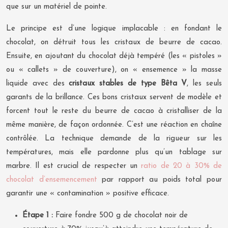
que sur un matériel de pointe.
Le principe est d’une logique implacable : en fondant le
chocolat, on détruit tous les cristaux de beurre de cacao.
Ensuite, en ajoutant du chocolat déjà tempéré (les « pistoles »
ou « callets » de couverture), on « ensemence » la masse
liquide avec des
cristaux stables de type Bêta V
, les seuls
garants de la brillance. Ces bons cristaux servent de modèle et
forcent tout le reste du beurre de cacao à cristalliser de la
même manière, de façon ordonnée. C’est une réaction en chaîne
contrôlée. La technique demande de la rigueur sur les
températures, mais elle pardonne plus qu’un tablage sur
marbre. Il est crucial de respecter un
ratio de 20 à 30% de
chocolat d’ensemencement
par rapport au poids total pour
garantir une « contamination » positive efficace.
Étape 1 :
Faire fondre 500 g de chocolat noir de