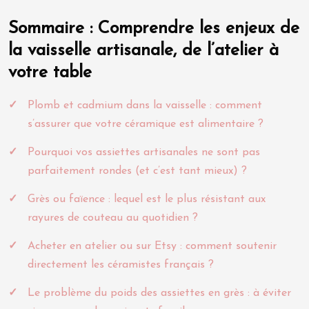
Sommaire : Comprendre les enjeux de
la vaisselle artisanale, de l’atelier à
votre table
Plomb et cadmium dans la vaisselle : comment
s’assurer que votre céramique est alimentaire ?
Pourquoi vos assiettes artisanales ne sont pas
parfaitement rondes (et c’est tant mieux) ?
Grès ou faïence : lequel est le plus résistant aux
rayures de couteau au quotidien ?
Acheter en atelier ou sur Etsy : comment soutenir
directement les céramistes français ?
Le problème du poids des assiettes en grès : à éviter