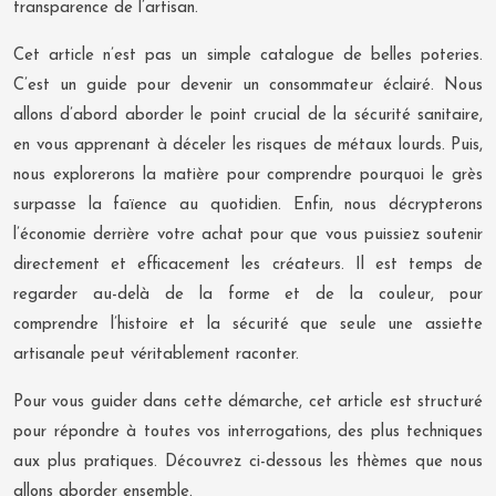
transparence de l’artisan.
Cet article n’est pas un simple catalogue de belles poteries.
C’est un guide pour devenir un consommateur éclairé. Nous
allons d’abord aborder le point crucial de la sécurité sanitaire,
en vous apprenant à déceler les risques de métaux lourds. Puis,
nous explorerons la matière pour comprendre pourquoi le grès
surpasse la faïence au quotidien. Enfin, nous décrypterons
l’économie derrière votre achat pour que vous puissiez soutenir
directement et efficacement les créateurs. Il est temps de
regarder au-delà de la forme et de la couleur, pour
comprendre l’histoire et la sécurité que seule une assiette
artisanale peut véritablement raconter.
Pour vous guider dans cette démarche, cet article est structuré
pour répondre à toutes vos interrogations, des plus techniques
aux plus pratiques. Découvrez ci-dessous les thèmes que nous
allons aborder ensemble.