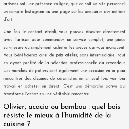
artisans ont une présence en ligne, que ce soit un site personnel,
un compte Instagram ou une page sur les annuaires des métiers
d’art.
Une fois le contact établi, vous pouvez discuter directement
avec l’artisan pour commander un service complet, une pièce
sur-mesure ou simplement acheter les pièces qui vous manquent.
Vous bénéficierez ainsi du
prix atelier
, sans intermédiaire, tout
en ayant profité de la sélection professionnelle du revendeur.
Les marchés de potiers sont également une occasion en or pour
rencontrer des dizaines de céramistes en un seul lieu, voir leur
travail et acheter en direct. C’est une démarche active qui
transforme l’achat en une véritable rencontre.
Olivier, acacia ou bambou : quel bois
résiste le mieux à l’humidité de la
cuisine ?