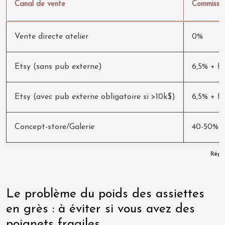
Canal de vente
Commissio
Vente directe atelier
0%
Etsy (sans pub externe)
6,5% + f
Etsy (avec pub externe obligatoire si >10k$)
6,5% + f
Concept-store/Galerie
40-50% d
Répar
Le problème du poids des assiettes
en grès : à éviter si vous avez des
poignets fragiles