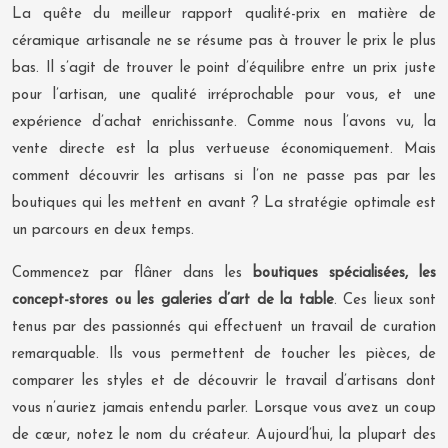
La quête du meilleur rapport qualité-prix en matière de
céramique artisanale ne se résume pas à trouver le prix le plus
bas. Il s’agit de trouver le point d’équilibre entre un prix juste
pour l’artisan, une qualité irréprochable pour vous, et une
expérience d’achat enrichissante. Comme nous l’avons vu, la
vente directe est la plus vertueuse économiquement. Mais
comment découvrir les artisans si l’on ne passe pas par les
boutiques qui les mettent en avant ? La stratégie optimale est
un parcours en deux temps.
Commencez par flâner dans les
boutiques spécialisées, les
concept-stores ou les galeries d’art de la table
. Ces lieux sont
tenus par des passionnés qui effectuent un travail de curation
remarquable. Ils vous permettent de toucher les pièces, de
comparer les styles et de découvrir le travail d’artisans dont
vous n’auriez jamais entendu parler. Lorsque vous avez un coup
de cœur, notez le nom du créateur. Aujourd’hui, la plupart des