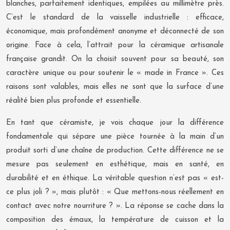
blanches, parfaitement identiques, empilées au millimètre près.
C’est le standard de la vaisselle industrielle : efficace,
économique, mais profondément anonyme et déconnecté de son
origine. Face à cela, l’attrait pour la céramique artisanale
française grandit. On la choisit souvent pour sa beauté, son
caractère unique ou pour soutenir le « made in France ». Ces
raisons sont valables, mais elles ne sont que la surface d’une
réalité bien plus profonde et essentielle.
En tant que céramiste, je vois chaque jour la différence
fondamentale qui sépare une pièce tournée à la main d’un
produit sorti d’une chaîne de production. Cette différence ne se
mesure pas seulement en esthétique, mais en santé, en
durabilité et en éthique. La véritable question n’est pas « est-
ce plus joli ? », mais plutôt : « Que mettons-nous réellement en
contact avec notre nourriture ? ». La réponse se cache dans la
composition des émaux, la température de cuisson et la