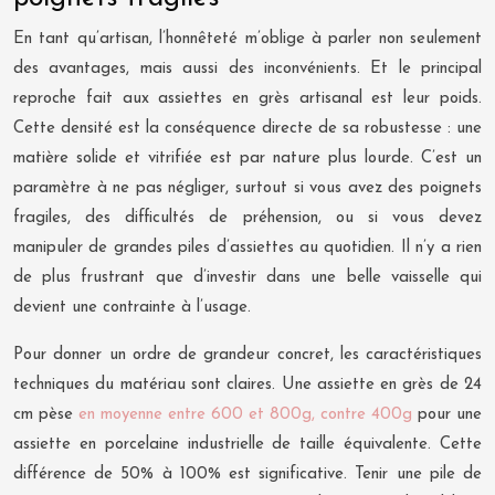
En tant qu’artisan, l’honnêteté m’oblige à parler non seulement
des avantages, mais aussi des inconvénients. Et le principal
reproche fait aux assiettes en grès artisanal est leur poids.
Cette densité est la conséquence directe de sa robustesse : une
matière solide et vitrifiée est par nature plus lourde. C’est un
paramètre à ne pas négliger, surtout si vous avez des poignets
fragiles, des difficultés de préhension, ou si vous devez
manipuler de grandes piles d’assiettes au quotidien. Il n’y a rien
de plus frustrant que d’investir dans une belle vaisselle qui
devient une contrainte à l’usage.
Pour donner un ordre de grandeur concret, les caractéristiques
techniques du matériau sont claires. Une assiette en grès de 24
cm pèse
en moyenne entre 600 et 800g, contre 400g
pour une
assiette en porcelaine industrielle de taille équivalente. Cette
différence de 50% à 100% est significative. Tenir une pile de