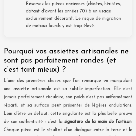
Réservez les pièces anciennes (chinées, héritées,
datant d’avant les années 70) à un usage
exclusivement décoratif. Le risque de migration
de métaux lourds y est trop élevé.
Pourquoi vos assiettes artisanales ne
sont pas parfaitement rondes (et
c’est tant mieux) ?
L’une des premières choses que l’on remarque en manipulant
une assiette artisanale est sa subtile imperfection. Elle n’est
jamais parfaitement circulaire, son poids n’est pas uniformément
réparti, et sa surface peut présenter de légères ondulations.
Loin d’être un défaut, cette singularité est la plus belle preuve
de son authenticité : c’est la
signature de la main de l’artisan
.
Chaque pièce est le résultat d’un dialogue entre la terre et le