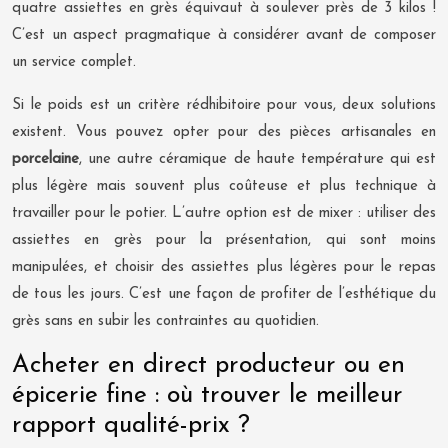
quatre assiettes en grès équivaut à soulever près de 3 kilos !
C’est un aspect pragmatique à considérer avant de composer
un service complet.
Si le poids est un critère rédhibitoire pour vous, deux solutions
existent. Vous pouvez opter pour des pièces artisanales en
porcelaine
, une autre céramique de haute température qui est
plus légère mais souvent plus coûteuse et plus technique à
travailler pour le potier. L’autre option est de mixer : utiliser des
assiettes en grès pour la présentation, qui sont moins
manipulées, et choisir des assiettes plus légères pour le repas
de tous les jours. C’est une façon de profiter de l’esthétique du
grès sans en subir les contraintes au quotidien.
Acheter en direct producteur ou en
épicerie fine : où trouver le meilleur
rapport qualité-prix ?