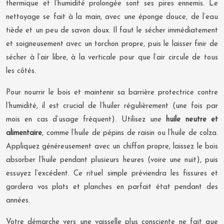
thermique et l’humidité prolongée sont ses pires ennemis. Le
nettoyage se fait à la main, avec une éponge douce, de l’eau
tiède et un peu de savon doux. Il faut le sécher immédiatement
et soigneusement avec un torchon propre, puis le laisser finir de
sécher à l’air libre, à la verticale pour que l’air circule de tous
les côtés.
Pour nourrir le bois et maintenir sa barrière protectrice contre
l’humidité, il est crucial de l’huiler régulièrement (une fois par
mois en cas d’usage fréquent). Utilisez une
huile neutre et
alimentaire
, comme l’huile de pépins de raisin ou l’huile de colza.
Appliquez généreusement avec un chiffon propre, laissez le bois
absorber l’huile pendant plusieurs heures (voire une nuit), puis
essuyez l’excédent. Ce rituel simple préviendra les fissures et
gardera vos plats et planches en parfait état pendant des
années.
Votre démarche vers une vaisselle plus consciente ne fait que