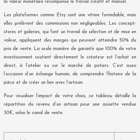
la valeur monétaire récompense le travail créatif et manuel.
Les plateformes comme Etsy sont une vitrine formidable, mais
elles prélèvent des commissions non négligeables. Les concept-
stores et galeries, qui font un travail de sélection et de mise en
valeur, appliquent des marges qui peuvent atteindre 50% du
prix de vente. La seule manière de garantir que 100% de votre
investissement soutient directement le créateur est l’achat en
direct, à l’atelier ou sur le marché de potiers. C’est aussi
l’occasion d’un échange humain, de comprendre l’histoire de la
pièce et de créer un lien avec l’artisan.
Pour visualiser l’impact de votre choix, ce tableau détaille la
répartition du revenu d’un artisan pour une assiette vendue
30€, selon le canal de vente.