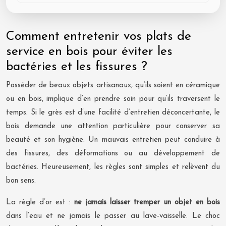
Comment entretenir vos plats de
service en bois pour éviter les
bactéries et les fissures ?
Posséder de beaux objets artisanaux, qu’ils soient en céramique
ou en bois, implique d’en prendre soin pour qu’ils traversent le
temps. Si le grès est d’une facilité d’entretien déconcertante, le
bois demande une attention particulière pour conserver sa
beauté et son hygiène. Un mauvais entretien peut conduire à
des fissures, des déformations ou au développement de
bactéries. Heureusement, les règles sont simples et relèvent du
bon sens.
La règle d’or est :
ne jamais laisser tremper un objet en bois
dans l’eau et ne jamais le passer au lave-vaisselle. Le choc