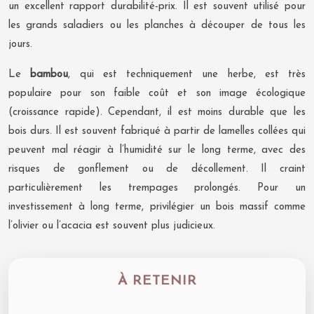
un excellent rapport durabilité-prix. Il est souvent utilisé pour
les grands saladiers ou les planches à découper de tous les
jours.
Le
bambou
, qui est techniquement une herbe, est très
populaire pour son faible coût et son image écologique
(croissance rapide). Cependant, il est moins durable que les
bois durs. Il est souvent fabriqué à partir de lamelles collées qui
peuvent mal réagir à l’humidité sur le long terme, avec des
risques de gonflement ou de décollement. Il craint
particulièrement les trempages prolongés. Pour un
investissement à long terme, privilégier un bois massif comme
l’olivier ou l’acacia est souvent plus judicieux.
À RETENIR