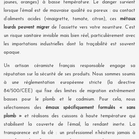
jaunes, oranges) à basse température. Le danger survient
lorsque l’émail est de mauvaise qualité ou poreux : au contact
d’aliments acides (vinaigrette, tomate, citron), ces
métaux
lourds peuvent migrer
de l’assiette vers votre nourriture. C’est
un risque sanitaire invisible mais bien réel, particulièrement avec
les importations industrielles dont la traçabilité est souvent
opaque.
Un artisan céramiste français responsable engage sa
réputation sur la sécurité de ses produits. Nous sommes soumis
à une réglementation européenne stricte (la directive
84/500/CEE) qui fixe des limites de migration extrêmement
basses pour le plomb et le cadmium. Pour cela, nous
sélectionnons des
émaux spécifiquement formulés « sans
plomb »
et réalisons des cuissons à haute température qui
stabilisent la couverte de l’émail, la rendant inerte. La
transparence est la clé : un professionnel n’hésitera jamais à