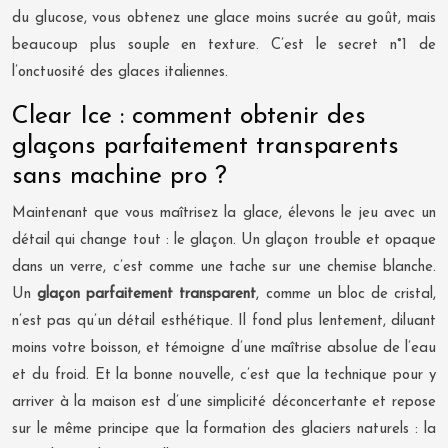
du glucose, vous obtenez une glace moins sucrée au goût, mais
beaucoup plus souple en texture. C’est le secret n°1 de
l’onctuosité des glaces italiennes.
Clear Ice : comment obtenir des
glaçons parfaitement transparents
sans machine pro ?
Maintenant que vous maîtrisez la glace, élevons le jeu avec un
détail qui change tout : le glaçon. Un glaçon trouble et opaque
dans un verre, c’est comme une tache sur une chemise blanche.
Un
glaçon parfaitement transparent
, comme un bloc de cristal,
n’est pas qu’un détail esthétique. Il fond plus lentement, diluant
moins votre boisson, et témoigne d’une maîtrise absolue de l’eau
et du froid. Et la bonne nouvelle, c’est que la technique pour y
arriver à la maison est d’une simplicité déconcertante et repose
sur le même principe que la formation des glaciers naturels : la