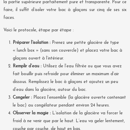
la partie supérieure parfaitement pure et transparente. Pour ce
faire, il suffit d’isoler votre bac à glaçons sur cinq de ses six
faces.
Voici le protocole, étape par étape :
Préparer l’isolation :
Prenez une petite glacière de type
« lunch box » (sans son couvercle) et placez votre bac à
glaçons ouvert à l’intérieur.
Remplir d’eau :
Utilisez de l’eau filtrée ou que vous avez
fait bouillir puis refroidir pour éliminer un maximum d’air
dissous. Remplissez le bac à glaçons et ajoutez un peu
d’eau dans la glacière, autour du bac.
Congeler :
Placez l’ensemble (la glacière ouverte contenant
le bac) au congélateur pendant environ 24 heures.
Observer la magie :
L’isolation de la glacière va forcer le
froid à ne venir que par le haut. L’eau va geler lentement,
couche par couche, de haut en bas.