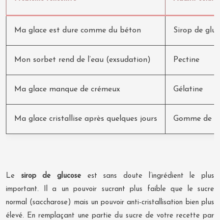
Ma glace est dure comme du béton
Sirop de glu
Mon sorbet rend de l’eau (exsudation)
Pectine
Ma glace manque de crémeux
Gélatine
Ma glace cristallise après quelques jours
Gomme de gu
Le
sirop de glucose
est sans doute l’ingrédient le plus
important. Il a un pouvoir sucrant plus faible que le sucre
normal (saccharose) mais un pouvoir anti-cristallisation bien plus
élevé. En remplaçant une partie du sucre de votre recette par