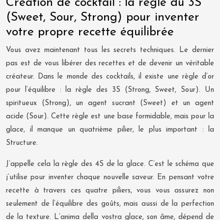
Création de cocktail : la règle du 3S
(Sweet, Sour, Strong) pour inventer
votre propre recette équilibrée
Vous avez maintenant tous les secrets techniques. Le dernier
pas est de vous libérer des recettes et de devenir un véritable
créateur. Dans le monde des cocktails, il existe une règle d’or
pour l’équilibre : la règle des 3S (Strong, Sweet, Sour). Un
spiritueux (Strong), un agent sucrant (Sweet) et un agent
acide (Sour). Cette règle est une base formidable, mais pour la
glace, il manque un quatrième pilier, le plus important : la
Structure.
J’appelle cela la règle des 4S de la glace. C’est le schéma que
j’utilise pour inventer chaque nouvelle saveur. En pensant votre
recette à travers ces quatre piliers, vous vous assurez non
seulement de l’équilibre des goûts, mais aussi de la perfection
de la texture. L’anima della vostra glace, son âme, dépend de