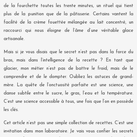
de la fourchette toutes les trente minutes, un rituel qui tient
plus de la punition que de la pâtisserie. Certains vantent la
facilité de la crème fouettée mélangée au lait concentré, un
raccourci qui nous éloigne de l’âme d’une véritable glace
artisanale.
Mais si je vous disais que le secret n’est pas dans la force du
bras, mais dans l’intelligence de la recette ? En tant que
glacier, mon métier n’est pas de battre le froid, mais de le
comprendre et de le dompter. Oubliez les astuces de grand-
mère. La quête de l’onctuosité parfaite est une science, une
danse subtile entre le sucre, le gras, l’eau et la température.
C’est une science accessible à tous, une fois que l’on en possède
les clés.
Cet article n’est pas une simple collection de recettes. C’est une
invitation dans mon laboratoire. Je vais vous confier les secrets