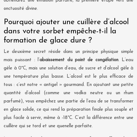
obtiendrez une émulsion parfaite, la première étape vers une
onctuosité divine.
Pourquoi ajouter une cuillère d’alcool
dans votre sorbet empêche-t-il la
formation de glace dure ?
Le deuxième secret réside dans un principe physique simple
mais puissant : l’
abaissement du point de congélation
. L’eau
gèle à 0°C, mais une solution d’eau, de sucre et d’alcool gèle à
une température plus basse. L’alcool est le plus efficace de
tous : c’est notre « antigel » gourmand. En ajoutant une petite
quantité d’alcool (comme une vodka neutre ou un rhum
parfumé), vous empêchez une partie de l’eau de se transformer
en glace solide, ce qui rend la préparation finale plus souple et
plus facile à servir, même à -18°C. C’est la différence entre une
cuillère qui se tord et une quenelle parfaite.