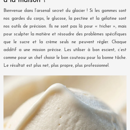
à la maison ?
Bienvenue dans l’arsenal secret du glacier ! Si les gommes sont
nos gardes du corps, le glucose, la pectine et la gélatine sont
nos outils de précision. Ils ne sont pas là pour « tricher », mais
pour sculpter la matière et résoudre des problèmes spécifiques
que le sucre et la crème seuls ne peuvent régler. Chaque
additif a une mission précise. Les utiliser à bon escient, c’est
comme pour un chef choisir le bon couteau pour la bonne tâche.
Le résultat est plus net, plus propre, plus professionnel.