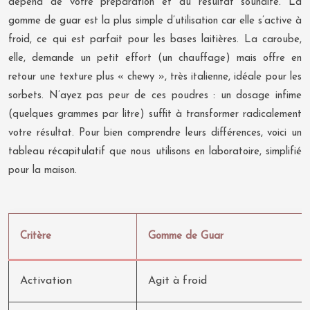
dépend de votre préparation et du résultat souhaité. La
gomme de guar est la plus simple d’utilisation car elle s’active à
froid, ce qui est parfait pour les bases laitières. La caroube,
elle, demande un petit effort (un chauffage) mais offre en
retour une texture plus « chewy », très italienne, idéale pour les
sorbets. N’ayez pas peur de ces poudres : un dosage infime
(quelques grammes par litre) suffit à transformer radicalement
votre résultat. Pour bien comprendre leurs différences, voici un
tableau récapitulatif que nous utilisons en laboratoire, simplifié
pour la maison.
Critère
Gomme de Guar
Activation
Agit à froid