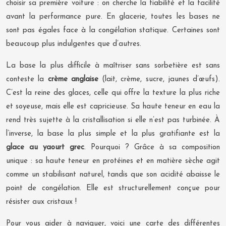
choisir sa première voiture : on cherche la fiabilité et la facilité
avant la performance pure. En glacerie, toutes les bases ne
sont pas égales face à la congélation statique. Certaines sont
beaucoup plus indulgentes que d’autres.
La base la plus difficile à maîtriser sans sorbetière est sans
conteste la
crème anglaise
(lait, crème, sucre, jaunes d’œufs).
C’est la reine des glaces, celle qui offre la texture la plus riche
et soyeuse, mais elle est capricieuse. Sa haute teneur en eau la
rend très sujette à la cristallisation si elle n’est pas turbinée. À
l’inverse, la base la plus simple et la plus gratifiante est la
glace au yaourt grec
. Pourquoi ? Grâce à sa composition
unique : sa haute teneur en protéines et en matière sèche agit
comme un stabilisant naturel, tandis que son acidité abaisse le
point de congélation. Elle est structurellement conçue pour
résister aux cristaux !
Pour vous aider à naviguer, voici une carte des différentes