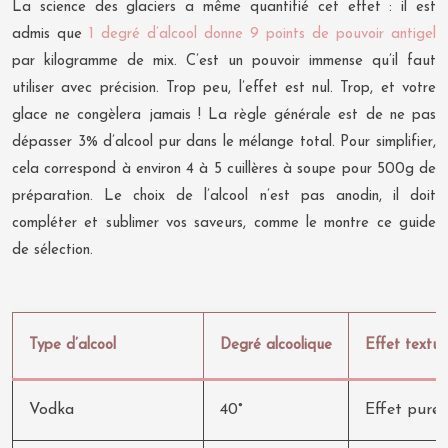
La science des glaciers a même quantifié cet effet : il est
admis que
1 degré d’alcool donne 9 points de pouvoir antigel
par kilogramme de mix. C’est un pouvoir immense qu’il faut
utiliser avec précision. Trop peu, l’effet est nul. Trop, et votre
glace ne congèlera jamais ! La règle générale est de ne pas
dépasser 3% d’alcool pur dans le mélange total. Pour simplifier,
cela correspond à environ 4 à 5 cuillères à soupe pour 500g de
préparation. Le choix de l’alcool n’est pas anodin, il doit
compléter et sublimer vos saveurs, comme le montre ce guide
de sélection.
Type d’alcool
Degré alcoolique
Effet textur
Vodka
40°
Effet pure