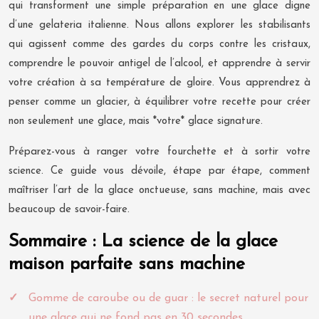
qui transforment une simple préparation en une glace digne
d’une gelateria italienne. Nous allons explorer les stabilisants
qui agissent comme des gardes du corps contre les cristaux,
comprendre le pouvoir antigel de l’alcool, et apprendre à servir
votre création à sa température de gloire. Vous apprendrez à
penser comme un glacier, à équilibrer votre recette pour créer
non seulement une glace, mais *votre* glace signature.
Préparez-vous à ranger votre fourchette et à sortir votre
science. Ce guide vous dévoile, étape par étape, comment
maîtriser l’art de la glace onctueuse, sans machine, mais avec
beaucoup de savoir-faire.
Sommaire : La science de la glace
maison parfaite sans machine
Gomme de caroube ou de guar : le secret naturel pour
une glace qui ne fond pas en 30 secondes