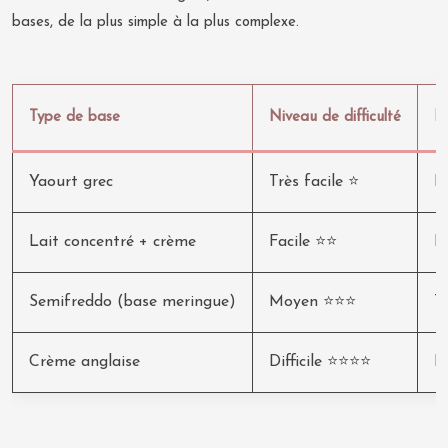
bases, de la plus simple à la plus complexe.
Type de base
Niveau de difficulté
Ré
Yaourt grec
Très facile ⭐
Fr
Lait concentré + crème
Facile ⭐⭐
R
Semifreddo (base meringue)
Moyen ⭐⭐⭐
T
Crème anglaise
Difficile ⭐⭐⭐⭐
E