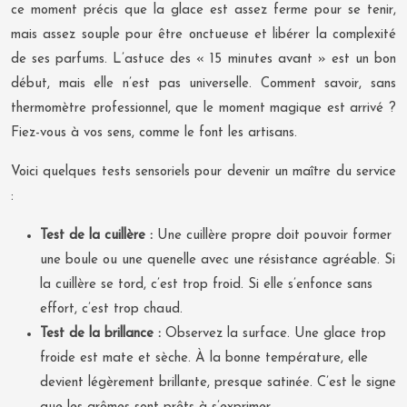
ce moment précis que la glace est assez ferme pour se tenir,
mais assez souple pour être onctueuse et libérer la complexité
de ses parfums. L’astuce des « 15 minutes avant » est un bon
début, mais elle n’est pas universelle. Comment savoir, sans
thermomètre professionnel, que le moment magique est arrivé ?
Fiez-vous à vos sens, comme le font les artisans.
Voici quelques tests sensoriels pour devenir un maître du service
:
Test de la cuillère :
Une cuillère propre doit pouvoir former
une boule ou une quenelle avec une résistance agréable. Si
la cuillère se tord, c’est trop froid. Si elle s’enfonce sans
effort, c’est trop chaud.
Test de la brillance :
Observez la surface. Une glace trop
froide est mate et sèche. À la bonne température, elle
devient légèrement brillante, presque satinée. C’est le signe