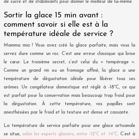
de sucre et de stabilisants pour donner le meilleur de lui-même.
Sortir la glace 15 min avant :
comment savoir si elle est à la
température idéale de service ?
Mamma mia ! Vous avez créé la glace parfaite, mais vous la
servez dure comme un roc. C’est une erreur classique qui brise
le cœur. Le troisième secret, c’est celui du « tempérage ».
Comme un grand vin ou un fromage affiné, la glace a une
température de dégustation idéale pour libérer tous ses
arômes. Un congélateur domestique est réglé à -18°C, ce qui
est parfait pour la conservation mais beaucoup trop froid pour
la dégustation. À cette température, vos papilles sont
anesthésiées par le froid et la texture est dense et cassante.
La température de service parfaite pour une glace artisanale
se situe,
selon les experts glaciers, entre -12°C et -14°C
. C’est à