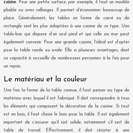
cuisine
. Pour une petite surface, par exemple, il faut un modèle
pliable ou avec rallonges. Il permet d’économiser beaucoup de
place. Généralement, les tables en forme de carré ou de
rectangle sont les plus adaptées à une cuisine de ce type. Une
table-bar qui dispose d’un seul pied et qui colle au mur peut
également convenir. Pour une grande cuisine, l’idéal est d’opter
pour la table ronde ou ovale. Elle a plusieurs avantages, dont
sa capacité à accueillir de nombreuses personnes à la fois pour
un repas.
Le matériau et la couleur
Une fois la forme de la table connue, il faut penser au type de
matériau avec lequel il est fabriqué. Il doit correspondre à tous
les éléments qui composent la décoration de la cuisine. Si tout
est en bois, il faut choisir le bois pour la table. Il est également
important de s’assurer qu’il soit solide, notamment s’il sert de
table de travail. Effectivement, il doit résister à une