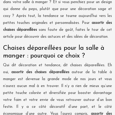
dans votre salle à manger ? Et si vous penchiez pour un design
qui donne du peps, plutôt que pour une décoration sage et
cosy ? Après tout, la tendance se tourne aujourd’hui vers les
petites touches originales et personnalisées. Pour
assortir des
chaises dépareillées
sans faute de goût, faites le tour de cet
article pour découvrir des astuces et des idées de décoration.
Chaises dépareillées pour la salle à
manger : pourquoi ce choix ?
Qui dit décoration et tendance, dit chaises dépareillées. Eh
oui,
assortir des chaises dépareillées
autour de la table à
manger est devenue la grande mode de nos jours et vous
n’aurez aucun mal à en trouver. Il n’y a rien de mieux qu’une
petite touche colorée et diversifiée pour booster davantage
votre faim et votre envie de vous retrouver autour d’un bon
festin. Il y a ce côté décoratif d’une part, et le côté
économique d’une autre. Vous l’aurez compris,
assortir des