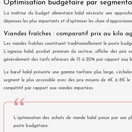
Optimisation budgétaire par segmentat
La maîtrise du budget alimentaire halal nécessite une approch
dépenses les plus importants et d’optimiser les choix d’approvisionn
Viandes fraîches : comparatif prix au kilo ag
Les viandes fraîches constituent traditionnellement le poste bud
L’agneau halal, produit premium du secteur, affiche des prix os
généralement des tarifs inférieurs de 15 à 20% par rapport aux bo
Le bœuf halal présente une gamme tarifaire plus large, s’échelon
segment le plus accessible avec des prix moyens de 4€ à 8€ le k
compétitif par rapport aux viandes importées.
L’optimisation des achats de viande halal passe par une pl
poste budgétaire.