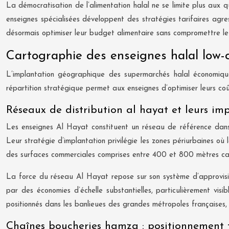
La démocratisation de l’alimentation halal ne se limite plus aux 
enseignes spécialisées développent des stratégies tarifaires agr
désormais optimiser leur budget alimentaire sans compromettre leu
Cartographie des enseignes halal low-c
L’implantation géographique des supermarchés halal économique
répartition stratégique permet aux enseignes d’optimiser leurs coûts
Réseaux de distribution al hayat et leurs i
Les enseignes Al Hayat constituent un réseau de référence dans l
Leur stratégie d’implantation privilégie les zones périurbaines où
des surfaces commerciales comprises entre 400 et 800 mètres carr
La force du réseau Al Hayat repose sur son système d’approvision
par des économies d’échelle substantielles, particulièrement vis
positionnés dans les banlieues des grandes métropoles françaises, 
Chaînes boucheries hamza : positionnement t