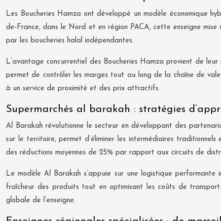
Les Boucheries Hamza ont développé un modèle économique hybride
de-France, dans le Nord et en région PACA, cette enseigne mise su
par les boucheries halal indépendantes.
L’avantage concurrentiel des Boucheries Hamza provient de leur int
permet de contrôler les marges tout au long de la chaîne de vale
à un service de proximité et des prix attractifs.
Supermarchés al barakah : stratégies d’appr
Al Barakah révolutionne le secteur en développant des partenaria
sur le territoire, permet d’éliminer les intermédiaires traditionne
des réductions moyennes de 25% par rapport aux circuits de distri
Le modèle Al Barakah s’appuie sur une logistique performante 
fraîcheur des produits tout en optimisant les coûts de transpo
globale de l’enseigne.