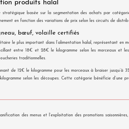
ion produits halal
e stratégique basée sur la segmentation des achats par catégorie
ement en fonction des variations de prix selon les circuits de distrib
neau, bœuf, volaille certifiés
gétaire le plus important dans l’alimentation halal, représentant e
cillant entre 18€ et 28€ le kilogramme selon les morceaux et les 
ucheries traditionnelles.
nant de 12€ le kilogramme pour les morceaux à braiser jusqu’à 35€ 
ilogramme selon les découpes. Cette catégorie bénéficie d’une pr
anification des menus et l’exploitation des promotions saisonnièr