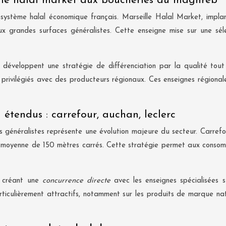
eille halal market aux boucheries du maghreb
écosystème halal économique français. Marseille Halal Market, impl
ux grandes surfaces généralistes. Cette enseigne mise sur une sé
développent une stratégie de différenciation par la qualité tout
 privilégiés avec des producteurs régionaux. Ces enseignes régionale
étendus : carrefour, auchan, leclerc
és généralistes représente une évolution majeure du secteur. Carref
oyenne de 150 mètres carrés. Cette stratégie permet aux consomma
, créant une
concurrence directe
avec les enseignes spécialisées 
ticulièrement attractifs, notamment sur les produits de marque nati