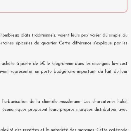
ombreux plats traditionnels, voient leurs prix varier du simple au
rtaines épiceries de quartier. Cette différence s’explique par les
, s’achète à partir de 3€ le kilogramme dans les enseignes low-cost
peuvent représenter un poste budgétaire important du fait de leur
’urbanisation de la clientèle musulmane. Les charcuteries halal,
nes économiques proposent leurs propres marques distributeur avec
mplexité des recettes et la notoriété des marques. Cette catégorie