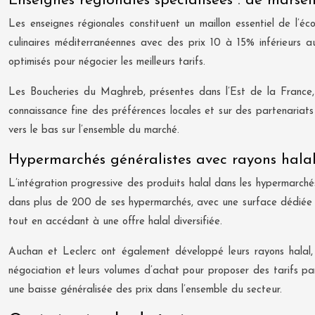
Enseignes régionales spécialisées : de mars
Les enseignes régionales constituent un maillon essentiel de l’
culinaires méditerranéennes avec des prix 10 à 15% inférieurs a
optimisés pour négocier les meilleurs tarifs.
Les Boucheries du Maghreb, présentes dans l’Est de la France, 
connaissance fine des préférences locales et sur des partenariats
vers le bas sur l’ensemble du marché.
Hypermarchés généralistes avec rayons halal 
L’intégration progressive des produits halal dans les hypermarch
dans plus de 200 de ses hypermarchés, avec une surface dédiée m
tout en accédant à une offre halal diversifiée.
Auchan et Leclerc ont également développé leurs rayons halal
négociation et leurs volumes d’achat pour proposer des tarifs par
une baisse généralisée des prix dans l’ensemble du secteur.