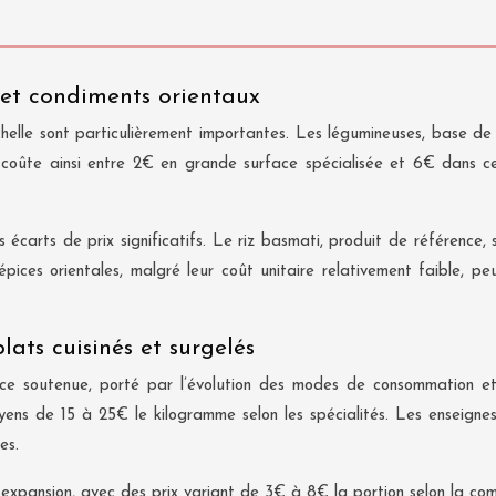
s et condiments orientaux
helle sont particulièrement importantes. Les légumineuses, base de n
ail coûte ainsi entre 2€ en grande surface spécialisée et 6€ dans ce
 écarts de prix significatifs. Le riz basmati, produit de référence
 épices orientales, malgré leur coût unitaire relativement faible, 
plats cuisinés et surgelés
e soutenue, porté par l’évolution des modes de consommation et l
 moyens de 15 à 25€ le kilogramme selon les spécialités. Les enseig
es.
e expansion, avec des prix variant de 3€ à 8€ la portion selon la co