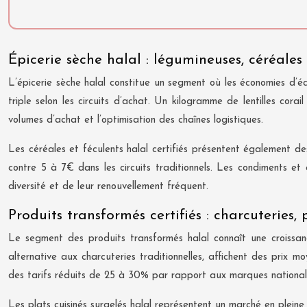
Épicerie sèche halal : légumineuses, céréale
L’épicerie sèche halal constitue un segment où les économies d’éc
triple selon les circuits d’achat. Un kilogramme de lentilles cor
volumes d’achat et l’optimisation des chaînes logistiques.
Les céréales et féculents halal certifiés présentent également des
contre 5 à 7€ dans les circuits traditionnels. Les condiments et
diversité et de leur renouvellement fréquent.
Produits transformés certifiés : charcuteries, 
Le segment des produits transformés halal connaît une croissanc
alternative aux charcuteries traditionnelles, affichent des prix
des tarifs réduits de 25 à 30% par rapport aux marques national
Les plats cuisinés surgelés halal représentent un marché en plein