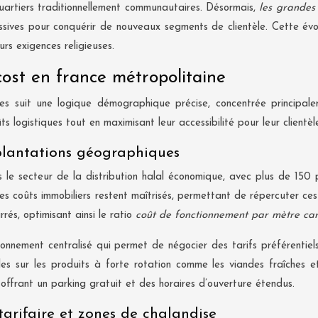
quartiers traditionnellement communautaires. Désormais,
les grandes
essives pour conquérir de nouveaux segments de clientèle. Cette év
rs exigences religieuses.
ost en france métropolitaine
s suit une logique démographique précise, concentrée principal
 logistiques tout en maximisant leur accessibilité pour leur clientèle
mplantations géographiques
e secteur de la distribution halal économique, avec plus de 150 poi
 les coûts immobiliers restent maîtrisés, permettant de répercuter c
és, optimisant ainsi le ratio
coût de fonctionnement par mètre ca
nement centralisé qui permet de négocier des tarifs préférentiels 
ibles sur les produits à forte rotation comme les viandes fraîches 
offrant un parking gratuit et des horaires d’ouverture étendus.
arifaire et zones de chalandise