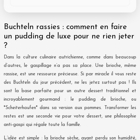
Buchteln rassies : comment en faire
un pudding de luxe pour ne rien jeter
?
Dans la culture culinaire autrichienne, comme dans beaucoup
d’autres, le gaspillage n’a pas sa place. Une brioche, même
rassise, est une ressource précieuse. Si par miracle il vous reste
des Buchteln du jour précédent, ne les jetez surtout pas ! Ils
sont la base parfaite pour un autre dessert traditionnel et
incroyablement gourmand : le pudding de brioche, ou
*Scheiterhaufen* dans sa version aux pommes. Transformer les
restes est une seconde vie pour votre dessert, une philosophie
anti-gaspi qui régale toute la famille.
L’idée est simple : la brioche sèche, ayant perdu son humidité,