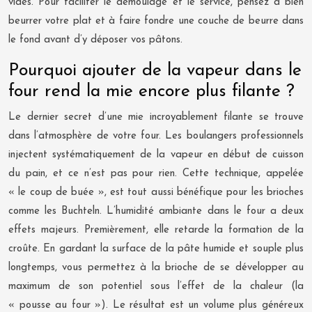
vides. Pour faciliter le démoulage et le service, pensez à bien
beurrer votre plat et à faire fondre une couche de beurre dans
le fond avant d’y déposer vos pâtons.
Pourquoi ajouter de la vapeur dans le
four rend la mie encore plus filante ?
Le dernier secret d’une mie incroyablement filante se trouve
dans l’atmosphère de votre four. Les boulangers professionnels
injectent systématiquement de la vapeur en début de cuisson
du pain, et ce n’est pas pour rien. Cette technique, appelée
« le coup de buée », est tout aussi bénéfique pour les brioches
comme les Buchteln. L’humidité ambiante dans le four a deux
effets majeurs. Premièrement, elle retarde la formation de la
croûte. En gardant la surface de la pâte humide et souple plus
longtemps, vous permettez à la brioche de se développer au
maximum de son potentiel sous l’effet de la chaleur (la
« pousse au four »). Le résultat est un volume plus généreux