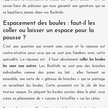
savoir-faire de pâtissier qui vous garantit une garniture qui ne
se liquéfiera jamais dans vos Buchteln.
Espacement des boules : faut-il les
coller ou laisser un espace pour la
pousse ?
C’est une question qui revient sans cesse et la réponse est
contre-intuitive pour ceux qui ne sont pas familiers avec cette
spécialité. La réponse est : il faut absolument
coller les boules
les unes aux autres
. Les Buchteln ne sont pas des brioches
individuelles comme des pains au lait ; elles forment un
ensemble, une sorte de « gâteau de brioches » qui se partage
en arrachant les boules. Cette proximité est la clé de leur
texture unique. En plaçant les boules serrées dans le plat, vous
créez un phénomène de « cuisson à l’étouffée » sur les côtés.