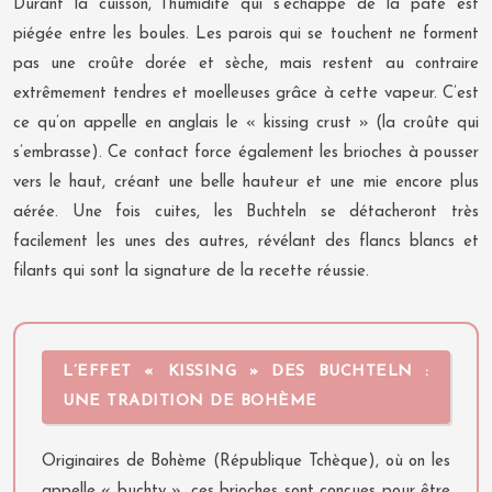
Durant la cuisson, l’humidité qui s’échappe de la pâte est
piégée entre les boules. Les parois qui se touchent ne forment
pas une croûte dorée et sèche, mais restent au contraire
extrêmement tendres et moelleuses grâce à cette vapeur. C’est
ce qu’on appelle en anglais le « kissing crust » (la croûte qui
s’embrasse). Ce contact force également les brioches à pousser
vers le haut, créant une belle hauteur et une mie encore plus
aérée. Une fois cuites, les Buchteln se détacheront très
facilement les unes des autres, révélant des flancs blancs et
filants qui sont la signature de la recette réussie.
L’EFFET « KISSING » DES BUCHTELN :
UNE TRADITION DE BOHÈME
Originaires de Bohème (République Tchèque), où on les
appelle « buchty », ces brioches sont conçues pour être