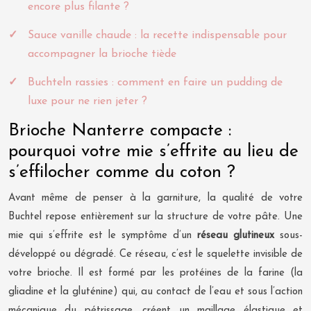
encore plus filante ?
Sauce vanille chaude : la recette indispensable pour
accompagner la brioche tiède
Buchteln rassies : comment en faire un pudding de
luxe pour ne rien jeter ?
Brioche Nanterre compacte :
pourquoi votre mie s’effrite au lieu de
s’effilocher comme du coton ?
Avant même de penser à la garniture, la qualité de votre
Buchtel repose entièrement sur la structure de votre pâte. Une
mie qui s’effrite est le symptôme d’un
réseau glutineux
sous-
développé ou dégradé. Ce réseau, c’est le squelette invisible de
votre brioche. Il est formé par les protéines de la farine (la
gliadine et la gluténine) qui, au contact de l’eau et sous l’action
mécanique du pétrissage, créent un maillage élastique et