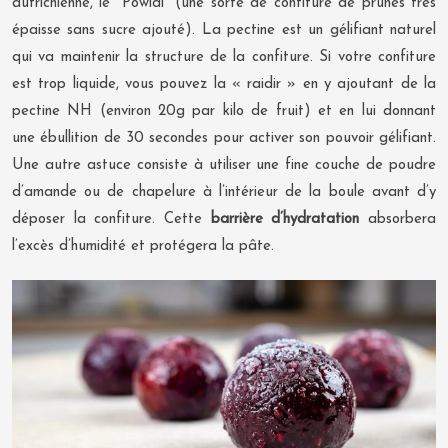
autrichienne, le *Powidl* (une sorte de confiture de prunes très
épaisse sans sucre ajouté). La pectine est un gélifiant naturel
qui va maintenir la structure de la confiture. Si votre confiture
est trop liquide, vous pouvez la « raidir » en y ajoutant de la
pectine NH (environ 20g par kilo de fruit) et en lui donnant
une ébullition de 30 secondes pour activer son pouvoir gélifiant.
Une autre astuce consiste à utiliser une fine couche de poudre
d’amande ou de chapelure à l’intérieur de la boule avant d’y
déposer la confiture. Cette
barrière d’hydratation
absorbera
l’excès d’humidité et protégera la pâte.