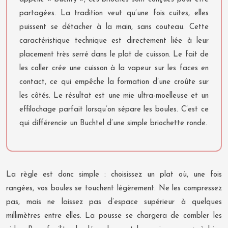
partagées. La tradition veut qu’une fois cuites, elles
puissent se détacher à la main, sans couteau. Cette
caractéristique technique est directement liée à leur
placement très serré dans le plat de cuisson. Le fait de
les coller crée une cuisson à la vapeur sur les faces en
contact, ce qui empêche la formation d’une croûte sur
les côtés. Le résultat est une mie ultra-moelleuse et un
effilochage parfait lorsqu’on sépare les boules. C’est ce
qui différencie un Buchtel d’une simple briochette ronde.
La règle est donc simple : choisissez un plat où, une fois
rangées, vos boules se touchent légèrement. Ne les compressez
pas, mais ne laissez pas d’espace supérieur à quelques
millimètres entre elles. La pousse se chargera de combler les