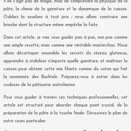
Il ne s’agit pas de magie, mais de comprendre la physique de la
pâte, la chimie de la garniture et la dynamique de la cuisson.
Oubliez la soudure à tout prix ; nous allons construire une
brioche dont la structure même empêche la fuite.
Dans cet article, je vais vous guider pas à pas, non pas comme
une simple recette, mais comme une véritable masterclass. Nous
allons décortiquer ensemble les secrets du réseau glutineux,
apprendre à stabiliser n’importe quelle garniture, et maîtriser la
cuisson pour obtenir cette mie filante comme du coton qui fait
la renommée des Buchteln. Préparez-vous à entrer dans les
coulisses de la pâtisserie autrichienne.
Pour vous guider à travers ces techniques professionnelles, cet
article est structuré pour aborder chaque point crucial, de la
préparation de la pâte à la touche finale. Découvrez le plan de
notre cours particulier.