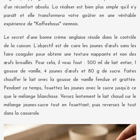
d’un réconfort absolu. La réaliser est bien plus simple qu’il n’y
paraît et elle transformera votre goûter en une véritable
expérience de *Kaffeehaus* viennois.
Le secret d’une bonne crème anglaise réside dans le contrôle
de la cuisson. L’objectif est de cuire les jaunes d’œufs sans les
faire coaguler pour obtenir une texture nappante et non des
œufs brouillés. Pour cela, il vous faut : 500 ml de lait entier, 1
gousse de vanille, 4 jaunes d’œufs et 80 g de sucre. Faites
chauffer le lait avec la gousse de vanille fendue et grattée.
Pendant ce temps, fouettez les jaunes avec le sucre jusqu’à ce
que le mélange blanchisse. Versez lentement le lait chaud sur le
mélange jaunes-sucre tout en fouettant, puis reversez le tout
dans la casserole.