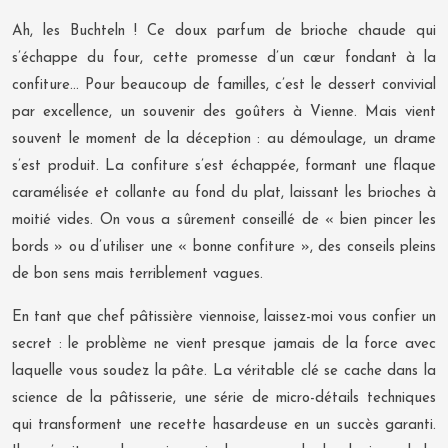
Ah, les Buchteln ! Ce doux parfum de brioche chaude qui
s’échappe du four, cette promesse d’un cœur fondant à la
confiture… Pour beaucoup de familles, c’est le dessert convivial
par excellence, un souvenir des goûters à Vienne. Mais vient
souvent le moment de la déception : au démoulage, un drame
s’est produit. La confiture s’est échappée, formant une flaque
caramélisée et collante au fond du plat, laissant les brioches à
moitié vides. On vous a sûrement conseillé de « bien pincer les
bords » ou d’utiliser une « bonne confiture », des conseils pleins
de bon sens mais terriblement vagues.
En tant que chef pâtissière viennoise, laissez-moi vous confier un
secret : le problème ne vient presque jamais de la force avec
laquelle vous soudez la pâte. La véritable clé se cache dans la
science de la pâtisserie, une série de micro-détails techniques
qui transforment une recette hasardeuse en un succès garanti.