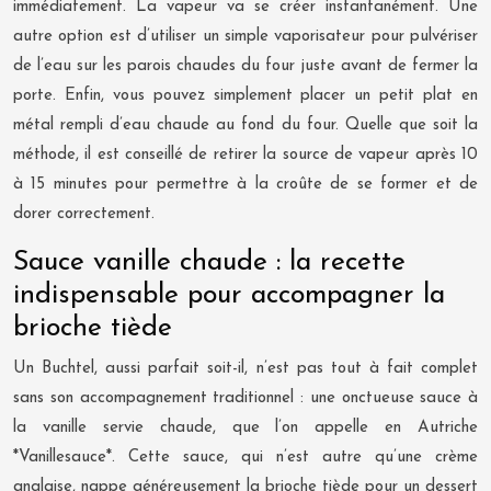
immédiatement. La vapeur va se créer instantanément. Une
autre option est d’utiliser un simple vaporisateur pour pulvériser
de l’eau sur les parois chaudes du four juste avant de fermer la
porte. Enfin, vous pouvez simplement placer un petit plat en
métal rempli d’eau chaude au fond du four. Quelle que soit la
méthode, il est conseillé de retirer la source de vapeur après 10
à 15 minutes pour permettre à la croûte de se former et de
dorer correctement.
Sauce vanille chaude : la recette
indispensable pour accompagner la
brioche tiède
Un Buchtel, aussi parfait soit-il, n’est pas tout à fait complet
sans son accompagnement traditionnel : une onctueuse sauce à
la vanille servie chaude, que l’on appelle en Autriche
*Vanillesauce*. Cette sauce, qui n’est autre qu’une crème
anglaise, nappe généreusement la brioche tiède pour un dessert