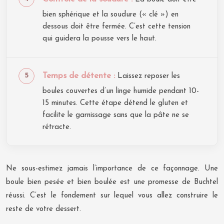
bien sphérique et la soudure (« clé ») en
dessous doit être fermée. C’est cette tension
qui guidera la pousse vers le haut.
Temps de détente :
Laissez reposer les
boules couvertes d’un linge humide pendant 10-
15 minutes. Cette étape détend le gluten et
facilite le garnissage sans que la pâte ne se
rétracte.
Ne sous-estimez jamais l’importance de ce façonnage. Une
boule bien pesée et bien boulée est une promesse de Buchtel
réussi. C’est le fondement sur lequel vous allez construire le
reste de votre dessert.