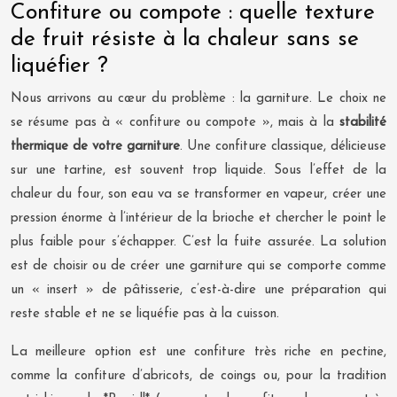
Confiture ou compote : quelle texture
de fruit résiste à la chaleur sans se
liquéfier ?
Nous arrivons au cœur du problème : la garniture. Le choix ne
se résume pas à « confiture ou compote », mais à la
stabilité
thermique de votre garniture
. Une confiture classique, délicieuse
sur une tartine, est souvent trop liquide. Sous l’effet de la
chaleur du four, son eau va se transformer en vapeur, créer une
pression énorme à l’intérieur de la brioche et chercher le point le
plus faible pour s’échapper. C’est la fuite assurée. La solution
est de choisir ou de créer une garniture qui se comporte comme
un « insert » de pâtisserie, c’est-à-dire une préparation qui
reste stable et ne se liquéfie pas à la cuisson.
La meilleure option est une confiture très riche en pectine,
comme la confiture d’abricots, de coings ou, pour la tradition