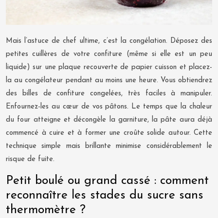
Mais l’astuce de chef ultime, c’est la congélation. Déposez des
petites cuillères de votre confiture (même si elle est un peu
liquide) sur une plaque recouverte de papier cuisson et placez-
la au congélateur pendant au moins une heure. Vous obtiendrez
des billes de confiture congelées, très faciles à manipuler.
Enfournez-les au cœur de vos pâtons. Le temps que la chaleur
du four atteigne et décongèle la garniture, la pâte aura déjà
commencé à cuire et à former une croûte solide autour. Cette
technique simple mais brillante minimise considérablement le
risque de fuite.
Petit boulé ou grand cassé : comment
reconnaître les stades du sucre sans
thermomètre ?