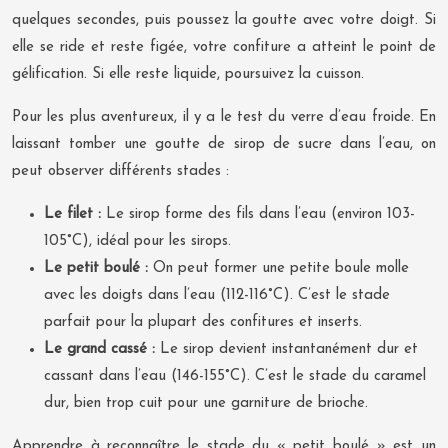
quelques secondes, puis poussez la goutte avec votre doigt. Si
elle se ride et reste figée, votre confiture a atteint le point de
gélification. Si elle reste liquide, poursuivez la cuisson.
Pour les plus aventureux, il y a le test du verre d’eau froide. En
laissant tomber une goutte de sirop de sucre dans l’eau, on
peut observer différents stades :
Le filet :
Le sirop forme des fils dans l’eau (environ 103-
105°C), idéal pour les sirops.
Le petit boulé :
On peut former une petite boule molle
avec les doigts dans l’eau (112-116°C). C’est le stade
parfait pour la plupart des confitures et inserts.
Le grand cassé :
Le sirop devient instantanément dur et
cassant dans l’eau (146-155°C). C’est le stade du caramel
dur, bien trop cuit pour une garniture de brioche.
Apprendre à reconnaître le stade du « petit boulé » est un