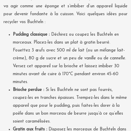
va agir comme une éponge et s’imbiber d’un appareil liquide
pour devenir fondante à la cuisson. Voici quelques idées pour
recycler vos Buchteln :
Pudding classique :
Déchirez ou coupez les Buchteln en
morceaux. Placez-les dans un plat à gratin beurré.
Fouettez 3 œufs avec 500 ml de lait (ou un mélange lait-
crème), 80 g de sucre et un peu de vanille ou de cannelle.
Versez cet appareil sur la brioche et laissez imbiber 30
minutes avant de cuire à 170°C pendant environ 45-60
minutes.
Brioche perdue :
Si les Buchteln ne sont pas fourrés,
coupez-les en tranches épaisses. Trempez-les dans le même
appareil que pour le pudding, puis faites-les dorer à la
poêle dans un bon morceau de beurre jusqu’à ce qu’elles
soient caramélisées.
Gratin aux fruits :
Disposez les morceaux de Buchteln dans