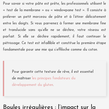
Pour savoir si votre pâte est prête, les professionnels utilisent le
« test de la membrane » ou « windowpane test ». Il consiste à
prélever un petit morceau de pâte et à l’étirer délicatement
entre les doigts. Si vous parvenez à former une membrane fine
et translucide sans qu’elle ne se déchire, votre réseau est
parfait. Si elle se déchire rapidement, il faut continuer le
pétrissage. Ce test est infaillible et constitue la première étape
fondamentale pour une mie qui s’effiloche comme du coton.
Pour garantir cette texture de rêve, il est essentiel
de maîtriser
les principes fondateurs du
développement du gluten
.
Boules irrégulières : l’impact sur la