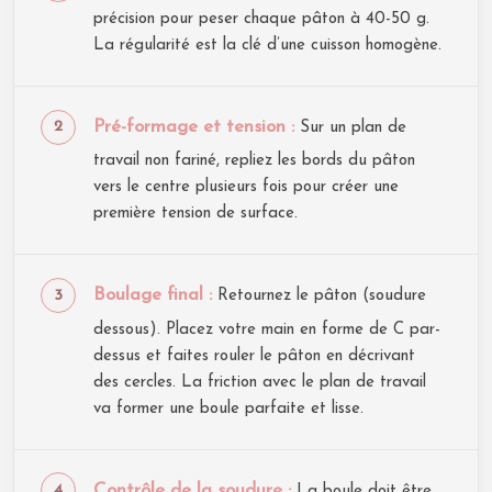
précision pour peser chaque pâton à 40-50 g.
La régularité est la clé d’une cuisson homogène.
Pré-formage et tension :
Sur un plan de
travail non fariné, repliez les bords du pâton
vers le centre plusieurs fois pour créer une
première tension de surface.
Boulage final :
Retournez le pâton (soudure
dessous). Placez votre main en forme de C par-
dessus et faites rouler le pâton en décrivant
des cercles. La friction avec le plan de travail
va former une boule parfaite et lisse.
Contrôle de la soudure :
La boule doit être