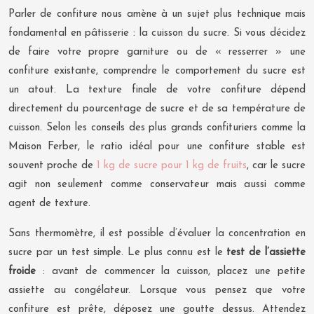
Parler de confiture nous amène à un sujet plus technique mais
fondamental en pâtisserie : la cuisson du sucre. Si vous décidez
de faire votre propre garniture ou de « resserrer » une
confiture existante, comprendre le comportement du sucre est
un atout. La texture finale de votre confiture dépend
directement du pourcentage de sucre et de sa température de
cuisson. Selon les conseils des plus grands confituriers comme la
Maison Ferber, le ratio idéal pour une confiture stable est
souvent proche de
1 kg de sucre pour 1 kg de fruits
, car le sucre
agit non seulement comme conservateur mais aussi comme
agent de texture.
Sans thermomètre, il est possible d’évaluer la concentration en
sucre par un test simple. Le plus connu est le
test de l’assiette
froide
: avant de commencer la cuisson, placez une petite
assiette au congélateur. Lorsque vous pensez que votre
confiture est prête, déposez une goutte dessus. Attendez