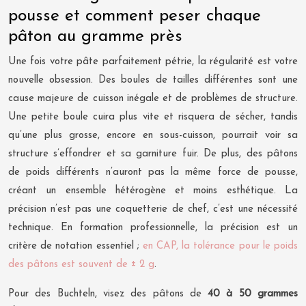
pousse et comment peser chaque
pâton au gramme près
Une fois votre pâte parfaitement pétrie, la régularité est votre
nouvelle obsession. Des boules de tailles différentes sont une
cause majeure de cuisson inégale et de problèmes de structure.
Une petite boule cuira plus vite et risquera de sécher, tandis
qu’une plus grosse, encore en sous-cuisson, pourrait voir sa
structure s’effondrer et sa garniture fuir. De plus, des pâtons
de poids différents n’auront pas la même force de pousse,
créant un ensemble hétérogène et moins esthétique. La
précision n’est pas une coquetterie de chef, c’est une nécessité
technique. En formation professionnelle, la précision est un
critère de notation essentiel ;
en CAP, la tolérance pour le poids
des pâtons est souvent de ± 2 g
.
Pour des Buchteln, visez des pâtons de
40 à 50 grammes