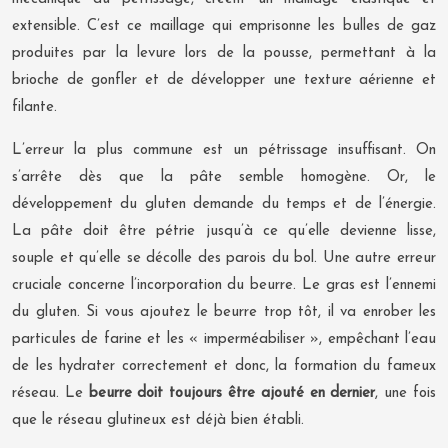
extensible. C’est ce maillage qui emprisonne les bulles de gaz
produites par la levure lors de la pousse, permettant à la
brioche de gonfler et de développer une texture aérienne et
filante.
L’erreur la plus commune est un pétrissage insuffisant. On
s’arrête dès que la pâte semble homogène. Or, le
développement du gluten demande du temps et de l’énergie.
La pâte doit être pétrie jusqu’à ce qu’elle devienne lisse,
souple et qu’elle se décolle des parois du bol. Une autre erreur
cruciale concerne l’incorporation du beurre. Le gras est l’ennemi
du gluten. Si vous ajoutez le beurre trop tôt, il va enrober les
particules de farine et les « imperméabiliser », empêchant l’eau
de les hydrater correctement et donc, la formation du fameux
réseau. Le
beurre doit toujours être ajouté en dernier
, une fois
que le réseau glutineux est déjà bien établi.