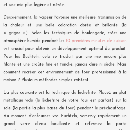
et une mie plus légère et aérée.
Deuxièmement, la vapeur favorise une meilleure transmission de
la chaleur et une belle coloration dorée et brillante (la
« grigne »). Selon les techniques de boulangerie, créer une
atmosphère humide pendant les
10 premières minutes de cuisson
est crucial pour obtenir un développement optimal du produit.
Pour les Buchteln, cela se traduit par une mie encore plus
filante et une croûte fine et tendre, jamais dure ni sèche. Mais
comment recréer cet environnement de four professionnel à la
maison ? Plusieurs méthodes simples existent.
La plus courante est la technique du lèchefrite. Placez un plat
métallique vide (le lèchefrite de votre four est parfait) sur la
sole (la partie la plus basse du four) pendant le préchauffage.
Au moment d’enfourner vos Buchteln, versez-y rapidement un
grand verre d’eau bouillante et refermez la porte